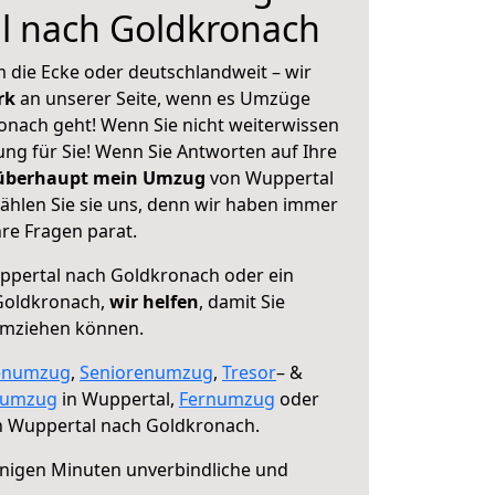
l nach Goldkronach
 die Ecke oder deutschlandweit – wir
erk
an unserer Seite, wenn es Umzüge
nach geht! Wenn Sie nicht weiterwissen
sung für Sie! Wenn Sie Antworten auf Ihre
 überhaupt mein Umzug
von Wuppertal
hlen Sie sie uns, denn wir haben immer
re Fragen parat.
pertal nach Goldkronach oder ein
Goldkronach,
wir helfen
, damit Sie
umziehen können.
enumzug
,
Seniorenumzug
,
Tresor
– &
numzug
in Wuppertal,
Fernumzug
oder
 Wuppertal nach Goldkronach.
nigen Minuten unverbindliche und