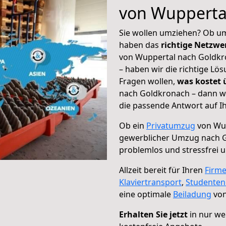
von Wupperta
Sie wollen umziehen? Ob um
haben das
richtige Netzw
von Wuppertal nach Goldkro
– haben wir die richtige Lö
Fragen wollen,
was kostet
nach Goldkronach – dann wä
die passende Antwort auf Ih
Ob ein
Privatumzug
von Wup
gewerblicher Umzug nach 
problemlos und stressfrei 
Allzeit bereit für Ihren
Firm
Klaviertransport
,
Studente
eine optimale
Beiladung
von
Erhalten Sie jetzt
in nur we