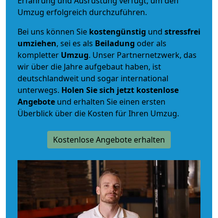
Erfahrung und Ausrüstung verfügt, um den
Umzug erfolgreich durchzuführen.
Bei uns können Sie
kostengünstig
und
stressfrei
umziehen
, sei es als
Beiladung
oder als
kompletter
Umzug
. Unser Partnernetzwerk, das
wir über die Jahre aufgebaut haben, ist
deutschlandweit und sogar international
unterwegs.
Holen Sie sich jetzt kostenlose
Angebote
und erhalten Sie einen ersten
Überblick über die Kosten für Ihren Umzug.
Kostenlose Angebote erhalten