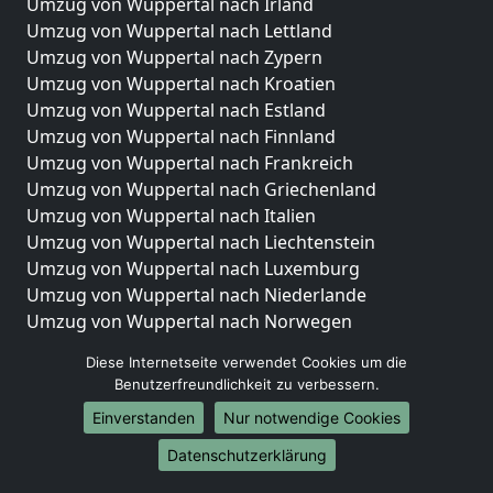
Umzug von Wuppertal nach Irland
Umzug von Wuppertal nach Lettland
Umzug von Wuppertal nach Zypern
Umzug von Wuppertal nach Kroatien
Umzug von Wuppertal nach Estland
Umzug von Wuppertal nach Finnland
Umzug von Wuppertal nach Frankreich
Umzug von Wuppertal nach Griechenland
Umzug von Wuppertal nach Italien
Umzug von Wuppertal nach Liechtenstein
Umzug von Wuppertal nach Luxemburg
Umzug von Wuppertal nach Niederlande
Umzug von Wuppertal nach Norwegen
Umzüge-Deutschlandweit
Diese Internetseite verwendet Cookies um die
Benutzerfreundlichkeit zu verbessern.
Umzug von Wuppertal nach Berlin
Einverstanden
Nur notwendige Cookies
Umzug von Wuppertal nach Hamburg
Umzug von Wuppertal nach München
Datenschutzerklärung
Umzug von Wuppertal nach Köln