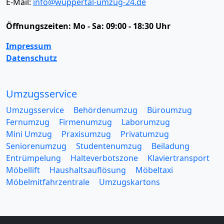
E-Mail:
info@wuppertal-umzug-24.de
Öffnungszeiten:
Mo - Sa: 09:00 - 18:30 Uhr
Impressum
Datenschutz
Umzugsservice
Umzugsservice
Behördenumzug
Büroumzug
Fernumzug
Firmenumzug
Laborumzug
Mini Umzug
Praxisumzug
Privatumzug
Seniorenumzug
Studentenumzug
Beiladung
Entrümpelung
Halteverbotszone
Klaviertransport
Möbellift
Haushaltsauflösung
Möbeltaxi
Möbelmitfahrzentrale
Umzugskartons