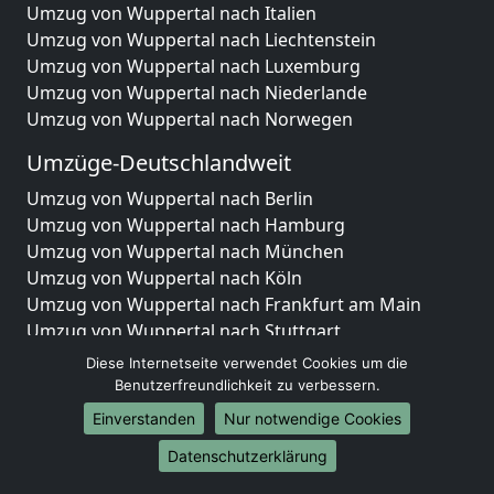
Umzug von Wuppertal nach Italien
Umzug von Wuppertal nach Liechtenstein
Umzug von Wuppertal nach Luxemburg
Umzug von Wuppertal nach Niederlande
Umzug von Wuppertal nach Norwegen
Umzüge-Deutschlandweit
Umzug von Wuppertal nach Berlin
Umzug von Wuppertal nach Hamburg
Umzug von Wuppertal nach München
Umzug von Wuppertal nach Köln
Umzug von Wuppertal nach Frankfurt am Main
Umzug von Wuppertal nach Stuttgart
Umzug von Wuppertal nach Düsseldorf
Diese Internetseite verwendet Cookies um die
Umzug von Wuppertal nach Leipzig
Benutzerfreundlichkeit zu verbessern.
Umzug von Wuppertal nach Dortmund
Einverstanden
Nur notwendige Cookies
Umzug von Wuppertal nach Essen
Datenschutzerklärung
Umzug von Wuppertal nach Bremen
Umzug von Wuppertal nach Dresden