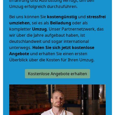
Erfahrung und Ausrüstung verfügt, um den
Umzug erfolgreich durchzuführen.
Bei uns können Sie
kostengünstig
und
stressfrei
umziehen
, sei es als
Beiladung
oder als
kompletter
Umzug
. Unser Partnernetzwerk, das
wir über die Jahre aufgebaut haben, ist
deutschlandweit und sogar international
unterwegs.
Holen Sie sich jetzt kostenlose
Angebote
und erhalten Sie einen ersten
Überblick über die Kosten für Ihren Umzug.
Kostenlose Angebote erhalten