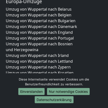
Europa-Umzüge
Umzug von Wuppertal nach Belarus
Umzug von Wuppertal nach Belgien
Umzug von Wuppertal nach Bulgarien
Umzug von Wuppertal nach Dänemark
Umzug von Wuppertal nach England
Umzug von Wuppertal nach Portugal
Umzug von Wuppertal nach Bosnien
und Herzegowina
Umzug von Wuppertal nach Irland
Umzug von Wuppertal nach Lettland
Umzug von Wuppertal nach Zypern
Umzug von Wuppertal nach Kroatien
Umzug von Wuppertal nach Estland
Diese Internetseite verwendet Cookies um die
Umzug von Wuppertal nach Finnland
Benutzerfreundlichkeit zu verbessern.
Umzug von Wuppertal nach Frankreich
Einverstanden
Nur notwendige Cookies
Umzug von Wuppertal nach Griechenland
Datenschutzerklärung
Umzug von Wuppertal nach Italien
Umzug von Wuppertal nach Liechtenstein