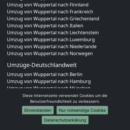
Umzug von Wuppertal nach Finnland
Umzug von Wuppertal nach Frankreich
Umzug von Wuppertal nach Griechenland
Umzug von Wuppertal nach Italien
Umzug von Wuppertal nach Liechtenstein
Umzug von Wuppertal nach Luxemburg
Umzug von Wuppertal nach Niederlande
Umzug von Wuppertal nach Norwegen
Umzüge-Deutschlandweit
Umzug von Wuppertal nach Berlin
Umzug von Wuppertal nach Hamburg
Umzug von Wuppertal nach München
Umzug von Wuppertal nach Köln
Diese Internetseite verwendet Cookies um die
Umzug von Wuppertal nach Frankfurt am Main
Benutzerfreundlichkeit zu verbessern.
Umzug von Wuppertal nach Stuttgart
Einverstanden
Nur notwendige Cookies
Umzug von Wuppertal nach Düsseldorf
Datenschutzerklärung
Umzug von Wuppertal nach Leipzig
Umzug von Wuppertal nach Dortmund