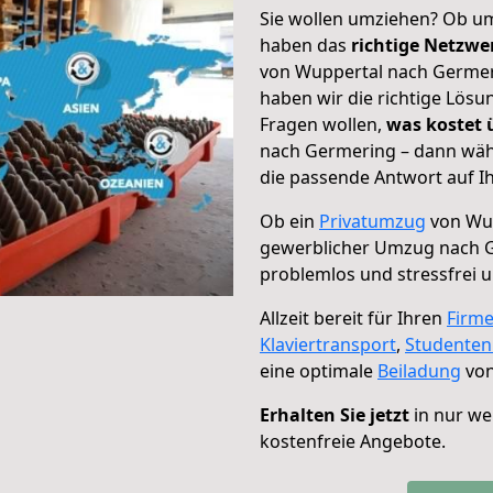
Sie wollen umziehen? Ob um
haben das
richtige Netzw
von Wuppertal nach Germeri
haben wir die richtige Lösu
Fragen wollen,
was kostet
nach Germering – dann wähl
die passende Antwort auf Ih
Ob ein
Privatumzug
von Wup
gewerblicher Umzug nach 
problemlos und stressfrei 
Allzeit bereit für Ihren
Firm
Klaviertransport
,
Studente
eine optimale
Beiladung
von
Erhalten Sie jetzt
in nur we
kostenfreie Angebote.