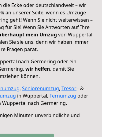
 die Ecke oder deutschlandweit – wir
erk
an unserer Seite, wenn es Umzüge
ng geht! Wenn Sie nicht weiterwissen –
ng für Sie! Wenn Sie Antworten auf Ihre
 überhaupt mein Umzug
von Wuppertal
en Sie sie uns, denn wir haben immer
re Fragen parat.
pertal nach Germering oder ein
Germering,
wir helfen
, damit Sie
umziehen können.
enumzug
,
Seniorenumzug
,
Tresor
– &
numzug
in Wuppertal,
Fernumzug
oder
 Wuppertal nach Germering.
nigen Minuten unverbindliche und