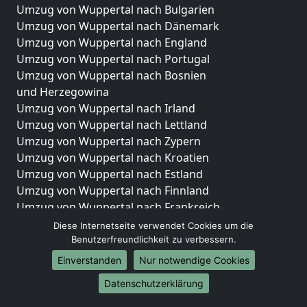
Umzug von Wuppertal nach Bulgarien
Umzug von Wuppertal nach Dänemark
Umzug von Wuppertal nach England
Umzug von Wuppertal nach Portugal
Umzug von Wuppertal nach Bosnien
und Herzegowina
Umzug von Wuppertal nach Irland
Umzug von Wuppertal nach Lettland
Umzug von Wuppertal nach Zypern
Umzug von Wuppertal nach Kroatien
Umzug von Wuppertal nach Estland
Umzug von Wuppertal nach Finnland
Umzug von Wuppertal nach Frankreich
Umzug von Wuppertal nach Griechenland
Diese Internetseite verwendet Cookies um die
Umzug von Wuppertal nach Italien
Benutzerfreundlichkeit zu verbessern.
Umzug von Wuppertal nach Liechtenstein
Einverstanden
Nur notwendige Cookies
Umzug von Wuppertal nach Luxemburg
Datenschutzerklärung
Umzug von Wuppertal nach Niederlande
Umzug von Wuppertal nach Norwegen