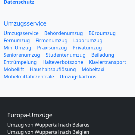
Datenschutz
Umzugsservice
Umzugsservice
Behördenumzug
Büroumzug
Fernumzug
Firmenumzug
Laborumzug
Mini Umzug
Praxisumzug
Privatumzug
Seniorenumzug
Studentenumzug
Beiladung
Entrümpelung
Halteverbotszone
Klaviertransport
Möbellift
Haushaltsauflösung
Möbeltaxi
Möbelmitfahrzentrale
Umzugskartons
Europa-Umzüge
Umzug von Wuppertal nach Belarus
Umzug von Wuppertal nach Belgien