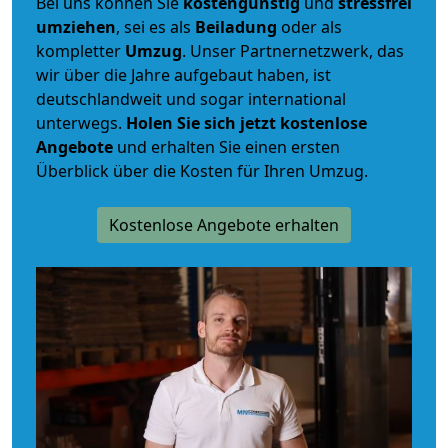
Bei uns können Sie
kostengünstig
und
stressfrei
umziehen
, sei es als
Beiladung
oder als
kompletter
Umzug
. Unser Partnernetzwerk, das
wir über die Jahre aufgebaut haben, ist
deutschlandweit und sogar international
unterwegs.
Holen Sie sich jetzt kostenlose
Angebote
und erhalten Sie einen ersten
Überblick über die Kosten für Ihren Umzug.
Kostenlose Angebote erhalten