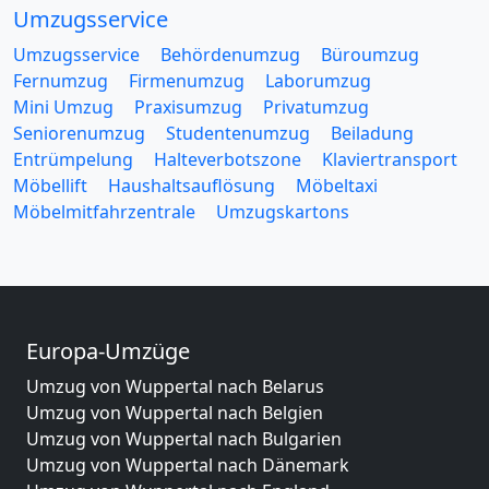
Umzugsservice
Umzugsservice
Behördenumzug
Büroumzug
Fernumzug
Firmenumzug
Laborumzug
Mini Umzug
Praxisumzug
Privatumzug
Seniorenumzug
Studentenumzug
Beiladung
Entrümpelung
Halteverbotszone
Klaviertransport
Möbellift
Haushaltsauflösung
Möbeltaxi
Möbelmitfahrzentrale
Umzugskartons
Europa-Umzüge
Umzug von Wuppertal nach Belarus
Umzug von Wuppertal nach Belgien
Umzug von Wuppertal nach Bulgarien
Umzug von Wuppertal nach Dänemark