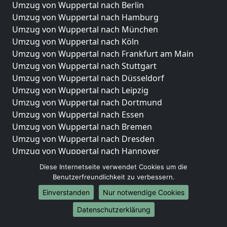
Umzug von Wuppertal nach Berlin
Umzug von Wuppertal nach Hamburg
Umzug von Wuppertal nach München
Umzug von Wuppertal nach Köln
Umzug von Wuppertal nach Frankfurt am Main
Umzug von Wuppertal nach Stuttgart
Umzug von Wuppertal nach Düsseldorf
Umzug von Wuppertal nach Leipzig
Umzug von Wuppertal nach Dortmund
Umzug von Wuppertal nach Essen
Umzug von Wuppertal nach Bremen
Umzug von Wuppertal nach Dresden
Umzug von Wuppertal nach Hannover
Umzug von Wuppertal nach Nürnberg
Diese Internetseite verwendet Cookies um die
Umzug von Wuppertal nach Duisburg
Benutzerfreundlichkeit zu verbessern.
Umzug von Wuppertal nach Bochum
Einverstanden
Nur notwendige Cookies
Umzug von Wuppertal nach Wuppertal
Datenschutzerklärung
Umzug von Wuppertal nach Bielefeld
Umzug von Wuppertal nach Bonn