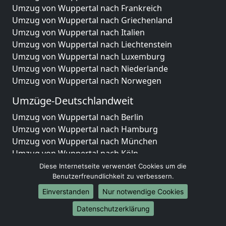
Umzug von Wuppertal nach Frankreich
Umzug von Wuppertal nach Griechenland
Umzug von Wuppertal nach Italien
Umzug von Wuppertal nach Liechtenstein
Umzug von Wuppertal nach Luxemburg
Umzug von Wuppertal nach Niederlande
Umzug von Wuppertal nach Norwegen
Umzüge-Deutschlandweit
Umzug von Wuppertal nach Berlin
Umzug von Wuppertal nach Hamburg
Umzug von Wuppertal nach München
Umzug von Wuppertal nach Köln
Umzug von Wuppertal nach Frankfurt am Main
Diese Internetseite verwendet Cookies um die
Umzug von Wuppertal nach Stuttgart
Benutzerfreundlichkeit zu verbessern.
Umzug von Wuppertal nach Düsseldorf
Einverstanden
Nur notwendige Cookies
Umzug von Wuppertal nach Leipzig
Datenschutzerklärung
Umzug von Wuppertal nach Dortmund
Umzug von Wuppertal nach Essen