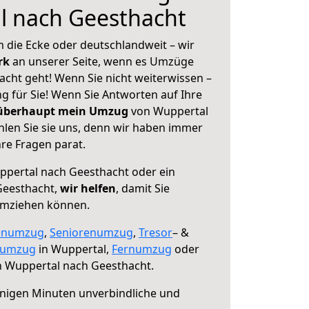
l nach Geesthacht
 die Ecke oder deutschlandweit – wir
erk
an unserer Seite, wenn es Umzüge
cht geht! Wenn Sie nicht weiterwissen –
ng für Sie! Wenn Sie Antworten auf Ihre
 überhaupt mein Umzug
von Wuppertal
len Sie sie uns, denn wir haben immer
re Fragen parat.
pertal nach Geesthacht oder ein
Geesthacht,
wir helfen
, damit Sie
umziehen können.
enumzug
,
Seniorenumzug
,
Tresor
– &
numzug
in Wuppertal,
Fernumzug
oder
 Wuppertal nach Geesthacht.
nigen Minuten unverbindliche und