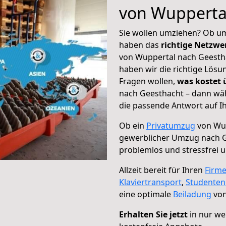
von Wupperta
Sie wollen umziehen? Ob um
haben das
richtige Netzw
von Wuppertal nach Geestha
haben wir die richtige Lösu
Fragen wollen,
was kostet
nach Geesthacht – dann wäh
die passende Antwort auf Ih
Ob ein
Privatumzug
von Wup
gewerblicher Umzug nach 
problemlos und stressfrei 
Allzeit bereit für Ihren
Firm
Klaviertransport
,
Studente
eine optimale
Beiladung
von
Erhalten Sie jetzt
in nur we