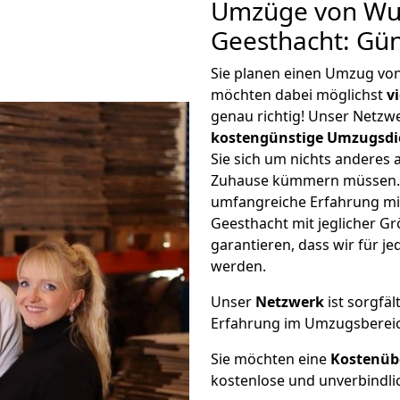
Umzüge von Wu
Geesthacht: Gü
Sie planen einen Umzug vo
möchten dabei möglichst
v
genau richtig! Unser Netzw
kostengünstige Umzugsdi
Sie sich um nichts anderes 
Zuhause kümmern müssen. W
umfangreiche Erfahrung m
Geesthacht mit jeglicher 
garantieren, dass wir für j
werden.
Unser
Netzwerk
ist sorgfäl
Erfahrung im Umzugsberei
Sie möchten eine
Kostenüb
kostenlose und unverbindli