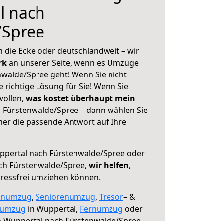
l nach
/Spree
 die Ecke oder deutschlandweit – wir
erk
an unserer Seite, wenn es Umzüge
walde/Spree geht! Wenn Sie nicht
e richtige Lösung für Sie! Wenn Sie
wollen,
was kostet überhaupt mein
 Fürstenwalde/Spree – dann wählen Sie
mer die passende Antwort auf Ihre
pertal nach Fürstenwalde/Spree oder
ch Fürstenwalde/Spree,
wir helfen
,
tressfrei umziehen können.
enumzug
,
Seniorenumzug
,
Tresor
– &
numzug
in Wuppertal,
Fernumzug
oder
 Wuppertal nach Fürstenwalde/Spree.