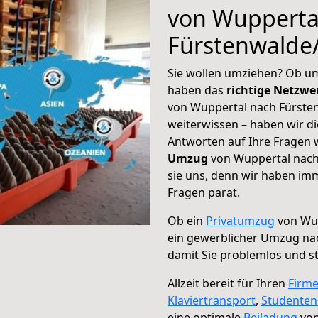
von Wupperta
Fürstenwalde
Sie wollen umziehen? Ob um
haben das
richtige Netzw
von Wuppertal nach Fürsten
weiterwissen – haben wir di
Antworten auf Ihre Fragen 
Umzug
von Wuppertal nach
sie uns, denn wir haben im
Fragen parat.
Ob ein
Privatumzug
von Wup
ein gewerblicher Umzug na
damit Sie problemlos und s
Allzeit bereit für Ihren
Firm
Klaviertransport
,
Studente
eine optimale
Beiladung
von