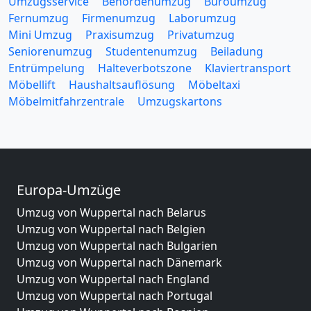
Umzugsservice
Behördenumzug
Büroumzug
Fernumzug
Firmenumzug
Laborumzug
Mini Umzug
Praxisumzug
Privatumzug
Seniorenumzug
Studentenumzug
Beiladung
Entrümpelung
Halteverbotszone
Klaviertransport
Möbellift
Haushaltsauflösung
Möbeltaxi
Möbelmitfahrzentrale
Umzugskartons
Europa-Umzüge
Umzug von Wuppertal nach Belarus
Umzug von Wuppertal nach Belgien
Umzug von Wuppertal nach Bulgarien
Umzug von Wuppertal nach Dänemark
Umzug von Wuppertal nach England
Umzug von Wuppertal nach Portugal