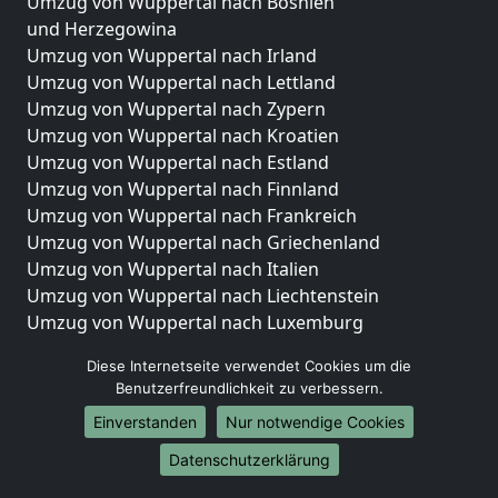
Umzug von Wuppertal nach Bosnien
und Herzegowina
Umzug von Wuppertal nach Irland
Umzug von Wuppertal nach Lettland
Umzug von Wuppertal nach Zypern
Umzug von Wuppertal nach Kroatien
Umzug von Wuppertal nach Estland
Umzug von Wuppertal nach Finnland
Umzug von Wuppertal nach Frankreich
Umzug von Wuppertal nach Griechenland
Umzug von Wuppertal nach Italien
Umzug von Wuppertal nach Liechtenstein
Umzug von Wuppertal nach Luxemburg
Umzug von Wuppertal nach Niederlande
Diese Internetseite verwendet Cookies um die
Umzug von Wuppertal nach Norwegen
Benutzerfreundlichkeit zu verbessern.
Umzüge-Deutschlandweit
Einverstanden
Nur notwendige Cookies
Umzug von Wuppertal nach Berlin
Datenschutzerklärung
Umzug von Wuppertal nach Hamburg