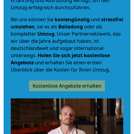
Erfahrung und Ausrüstung verfügt, um den
Umzug erfolgreich durchzuführen.
Bei uns können Sie
kostengünstig
und
stressfrei
umziehen
, sei es als
Beiladung
oder als
kompletter
Umzug
. Unser Partnernetzwerk, das
wir über die Jahre aufgebaut haben, ist
deutschlandweit und sogar international
unterwegs.
Holen Sie sich jetzt kostenlose
Angebote
und erhalten Sie einen ersten
Überblick über die Kosten für Ihren Umzug.
Kostenlose Angebote erhalten