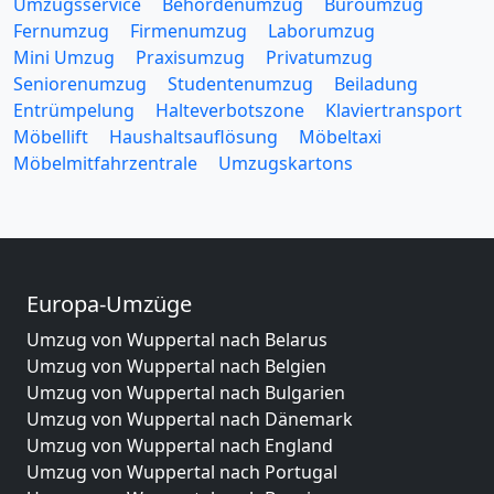
Umzugsservice
Behördenumzug
Büroumzug
Fernumzug
Firmenumzug
Laborumzug
Mini Umzug
Praxisumzug
Privatumzug
Seniorenumzug
Studentenumzug
Beiladung
Entrümpelung
Halteverbotszone
Klaviertransport
Möbellift
Haushaltsauflösung
Möbeltaxi
Möbelmitfahrzentrale
Umzugskartons
Europa-Umzüge
Umzug von Wuppertal nach Belarus
Umzug von Wuppertal nach Belgien
Umzug von Wuppertal nach Bulgarien
Umzug von Wuppertal nach Dänemark
Umzug von Wuppertal nach England
Umzug von Wuppertal nach Portugal