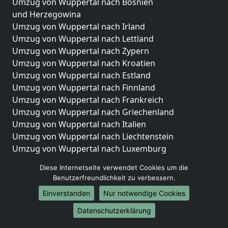
Umzug von Wuppertal nach Bosnien
und Herzegowina
Umzug von Wuppertal nach Irland
Umzug von Wuppertal nach Lettland
Umzug von Wuppertal nach Zypern
Umzug von Wuppertal nach Kroatien
Umzug von Wuppertal nach Estland
Umzug von Wuppertal nach Finnland
Umzug von Wuppertal nach Frankreich
Umzug von Wuppertal nach Griechenland
Umzug von Wuppertal nach Italien
Umzug von Wuppertal nach Liechtenstein
Umzug von Wuppertal nach Luxemburg
Umzug von Wuppertal nach Niederlande
Diese Internetseite verwendet Cookies um die
Umzug von Wuppertal nach Norwegen
Benutzerfreundlichkeit zu verbessern.
Umzüge-Deutschlandweit
Einverstanden
Nur notwendige Cookies
Umzug von Wuppertal nach Berlin
Datenschutzerklärung
Umzug von Wuppertal nach Hamburg