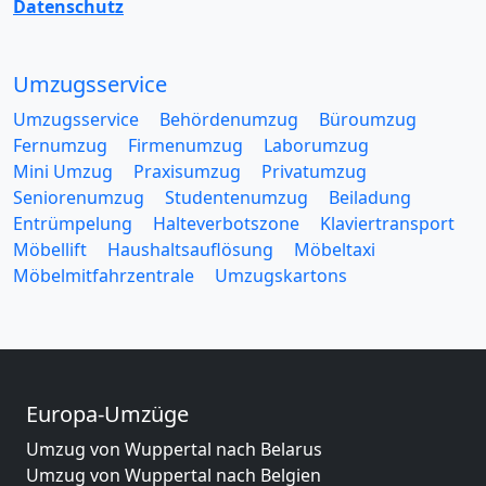
Datenschutz
Umzugsservice
Umzugsservice
Behördenumzug
Büroumzug
Fernumzug
Firmenumzug
Laborumzug
Mini Umzug
Praxisumzug
Privatumzug
Seniorenumzug
Studentenumzug
Beiladung
Entrümpelung
Halteverbotszone
Klaviertransport
Möbellift
Haushaltsauflösung
Möbeltaxi
Möbelmitfahrzentrale
Umzugskartons
Europa-Umzüge
Umzug von Wuppertal nach Belarus
Umzug von Wuppertal nach Belgien