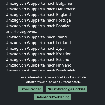
Umzug von Wuppertal nach Bulgarien
Umzug von Wuppertal nach Dänemark
Umzug von Wuppertal nach England
Umzug von Wuppertal nach Portugal
Umzug von Wuppertal nach Bosnien
und Herzegowina
Umzug von Wuppertal nach Irland
Umzug von Wuppertal nach Lettland
Umzug von Wuppertal nach Zypern
Umzug von Wuppertal nach Kroatien
Umzug von Wuppertal nach Estland
Umzug von Wuppertal nach Finnland
Umzug von Wuppertal nach Frankreich
Umzug von Wuppertal nach Griechenland
Diese Internetseite verwendet Cookies um die
Umzug von Wuppertal nach Italien
Benutzerfreundlichkeit zu verbessern.
Umzug von Wuppertal nach Liechtenstein
Einverstanden
Nur notwendige Cookies
Umzug von Wuppertal nach Luxemburg
Datenschutzerklärung
Umzug von Wuppertal nach Niederlande
Umzug von Wuppertal nach Norwegen