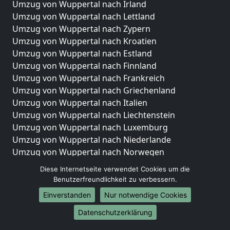
Umzug von Wuppertal nach Irland
Umzug von Wuppertal nach Lettland
Umzug von Wuppertal nach Zypern
Umzug von Wuppertal nach Kroatien
Umzug von Wuppertal nach Estland
Umzug von Wuppertal nach Finnland
Umzug von Wuppertal nach Frankreich
Umzug von Wuppertal nach Griechenland
Umzug von Wuppertal nach Italien
Umzug von Wuppertal nach Liechtenstein
Umzug von Wuppertal nach Luxemburg
Umzug von Wuppertal nach Niederlande
Umzug von Wuppertal nach Norwegen
Diese Internetseite verwendet Cookies um die
Umzüge-Deutschlandweit
Benutzerfreundlichkeit zu verbessern.
Umzug von Wuppertal nach Berlin
Einverstanden
Nur notwendige Cookies
Umzug von Wuppertal nach Hamburg
Umzug von Wuppertal nach München
Datenschutzerklärung
Umzug von Wuppertal nach Köln