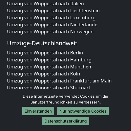
Umzug von Wuppertal nach Italien
Umzug von Wuppertal nach Liechtenstein
Umzug von Wuppertal nach Luxemburg
Umzug von Wuppertal nach Niederlande
Umzug von Wuppertal nach Norwegen
Umzüge-Deutschlandweit
Umzug von Wuppertal nach Berlin
Umzug von Wuppertal nach Hamburg
Umzug von Wuppertal nach München
Umzug von Wuppertal nach Köln
Umzug von Wuppertal nach Frankfurt am Main
Umzug von Wuppertal nach Stuttgart
Umzug von Wuppertal nach Düsseldorf
Diese Internetseite verwendet Cookies um die
Umzug von Wuppertal nach Leipzig
Benutzerfreundlichkeit zu verbessern.
Umzug von Wuppertal nach Dortmund
Einverstanden
Nur notwendige Cookies
Umzug von Wuppertal nach Essen
Datenschutzerklärung
Umzug von Wuppertal nach Bremen
Umzug von Wuppertal nach Dresden