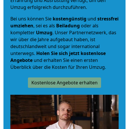
Erfahrung und Ausrüstung verfügt, um den
Umzug erfolgreich durchzuführen.
Bei uns können Sie
kostengünstig
und
stressfrei
umziehen
, sei es als
Beiladung
oder als
kompletter
Umzug
. Unser Partnernetzwerk, das
wir über die Jahre aufgebaut haben, ist
deutschlandweit und sogar international
unterwegs.
Holen Sie sich jetzt kostenlose
Angebote
und erhalten Sie einen ersten
Überblick über die Kosten für Ihren Umzug.
Kostenlose Angebote erhalten