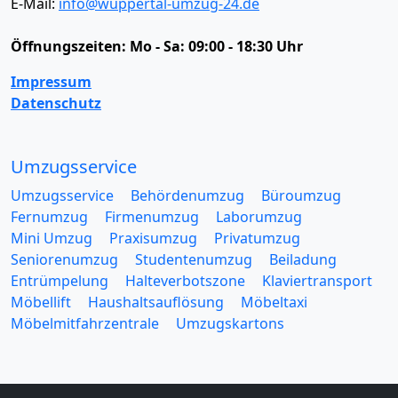
E-Mail:
info@wuppertal-umzug-24.de
Öffnungszeiten:
Mo - Sa: 09:00 - 18:30 Uhr
Impressum
Datenschutz
Umzugsservice
Umzugsservice
Behördenumzug
Büroumzug
Fernumzug
Firmenumzug
Laborumzug
Mini Umzug
Praxisumzug
Privatumzug
Seniorenumzug
Studentenumzug
Beiladung
Entrümpelung
Halteverbotszone
Klaviertransport
Möbellift
Haushaltsauflösung
Möbeltaxi
Möbelmitfahrzentrale
Umzugskartons