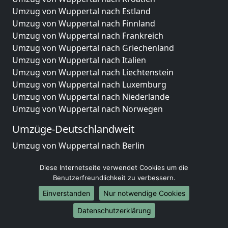
Umzug von Wuppertal nach Estland
Umzug von Wuppertal nach Finnland
Umzug von Wuppertal nach Frankreich
Umzug von Wuppertal nach Griechenland
Umzug von Wuppertal nach Italien
Umzug von Wuppertal nach Liechtenstein
Umzug von Wuppertal nach Luxemburg
Umzug von Wuppertal nach Niederlande
Umzug von Wuppertal nach Norwegen
Umzüge-Deutschlandweit
Umzug von Wuppertal nach Berlin
Umzug von Wuppertal nach Hamburg
Diese Internetseite verwendet Cookies um die
Umzug von Wuppertal nach München
Benutzerfreundlichkeit zu verbessern.
Umzug von Wuppertal nach Köln
Umzug von Wuppertal nach Frankfurt am Main
Einverstanden
Nur notwendige Cookies
Umzug von Wuppertal nach Stuttgart
Datenschutzerklärung
Umzug von Wuppertal nach Düsseldorf