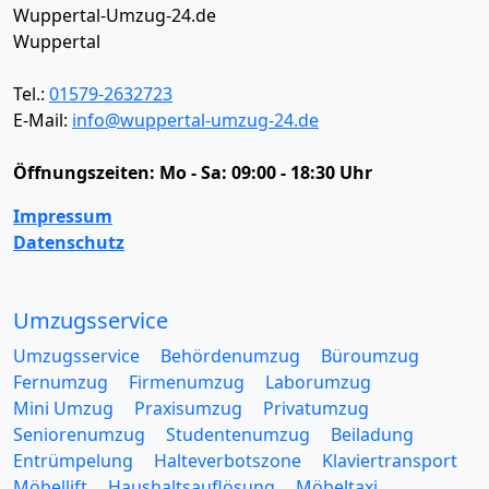
Wuppertal-Umzug-24.de
Wuppertal
Tel.:
01579-2632723
E-Mail:
info@wuppertal-umzug-24.de
Öffnungszeiten:
Mo - Sa: 09:00 - 18:30 Uhr
Impressum
Datenschutz
Umzugsservice
Umzugsservice
Behördenumzug
Büroumzug
Fernumzug
Firmenumzug
Laborumzug
Mini Umzug
Praxisumzug
Privatumzug
Seniorenumzug
Studentenumzug
Beiladung
Entrümpelung
Halteverbotszone
Klaviertransport
Möbellift
Haushaltsauflösung
Möbeltaxi