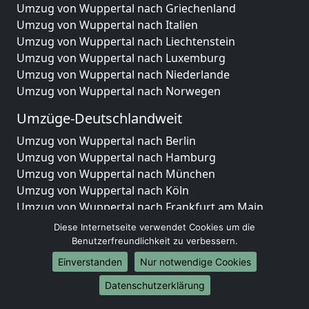
Umzug von Wuppertal nach Griechenland
Umzug von Wuppertal nach Italien
Umzug von Wuppertal nach Liechtenstein
Umzug von Wuppertal nach Luxemburg
Umzug von Wuppertal nach Niederlande
Umzug von Wuppertal nach Norwegen
Umzüge-Deutschlandweit
Umzug von Wuppertal nach Berlin
Umzug von Wuppertal nach Hamburg
Umzug von Wuppertal nach München
Umzug von Wuppertal nach Köln
Umzug von Wuppertal nach Frankfurt am Main
Umzug von Wuppertal nach Stuttgart
Diese Internetseite verwendet Cookies um die
Umzug von Wuppertal nach Düsseldorf
Benutzerfreundlichkeit zu verbessern.
Umzug von Wuppertal nach Leipzig
Einverstanden
Nur notwendige Cookies
Umzug von Wuppertal nach Dortmund
Datenschutzerklärung
Umzug von Wuppertal nach Essen
Umzug von Wuppertal nach Bremen