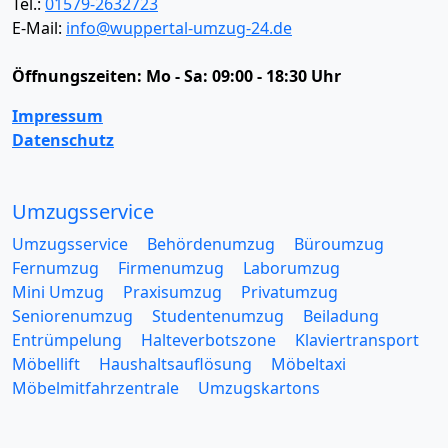
Tel.:
01579-2632723
E-Mail:
info@wuppertal-umzug-24.de
Öffnungszeiten:
Mo - Sa: 09:00 - 18:30 Uhr
Impressum
Datenschutz
Umzugsservice
Umzugsservice
Behördenumzug
Büroumzug
Fernumzug
Firmenumzug
Laborumzug
Mini Umzug
Praxisumzug
Privatumzug
Seniorenumzug
Studentenumzug
Beiladung
Entrümpelung
Halteverbotszone
Klaviertransport
Möbellift
Haushaltsauflösung
Möbeltaxi
Möbelmitfahrzentrale
Umzugskartons