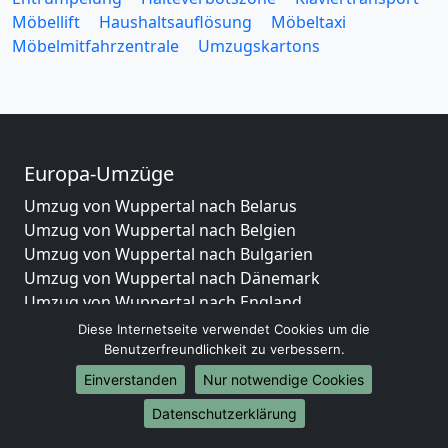
Möbellift
Haushaltsauflösung
Möbeltaxi
Möbelmitfahrzentrale
Umzugskartons
Europa-Umzüge
Umzug von Wuppertal nach Belarus
Umzug von Wuppertal nach Belgien
Umzug von Wuppertal nach Bulgarien
Umzug von Wuppertal nach Dänemark
Umzug von Wuppertal nach England
Umzug von Wuppertal nach Portugal
Diese Internetseite verwendet Cookies um die
Umzug von Wuppertal nach Bosnien
Benutzerfreundlichkeit zu verbessern.
und Herzegowina
Einverstanden
Nur notwendige Cookies
Umzug von Wuppertal nach Irland
Datenschutzerklärung
Umzug von Wuppertal nach Lettland
Umzug von Wuppertal nach Zypern