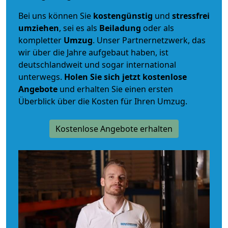
Bei uns können Sie
kostengünstig
und
stressfrei
umziehen
, sei es als
Beiladung
oder als
kompletter
Umzug
. Unser Partnernetzwerk, das
wir über die Jahre aufgebaut haben, ist
deutschlandweit und sogar international
unterwegs.
Holen Sie sich jetzt kostenlose
Angebote
und erhalten Sie einen ersten
Überblick über die Kosten für Ihren Umzug.
Kostenlose Angebote erhalten