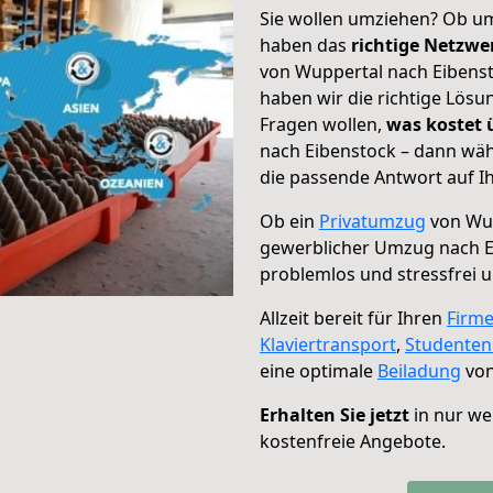
Sie wollen umziehen? Ob um
haben das
richtige Netzw
von Wuppertal nach Eibenst
haben wir die richtige Lösu
Fragen wollen,
was kostet
nach Eibenstock – dann wäh
die passende Antwort auf Ih
Ob ein
Privatumzug
von Wup
gewerblicher Umzug nach E
problemlos und stressfrei 
Allzeit bereit für Ihren
Firm
Klaviertransport
,
Studente
eine optimale
Beiladung
von
Erhalten Sie jetzt
in nur we
kostenfreie Angebote.