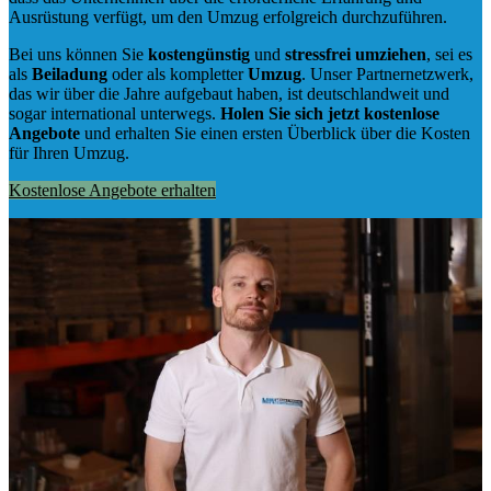
Ausrüstung verfügt, um den Umzug erfolgreich durchzuführen.
Bei uns können Sie
kostengünstig
und
stressfrei
umziehen
, sei es
als
Beiladung
oder als kompletter
Umzug
. Unser Partnernetzwerk,
das wir über die Jahre aufgebaut haben, ist deutschlandweit und
sogar international unterwegs.
Holen Sie sich jetzt kostenlose
Angebote
und erhalten Sie einen ersten Überblick über die Kosten
für Ihren Umzug.
Kostenlose Angebote erhalten