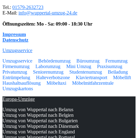
Tel.:
01579-2632723
E-Mail:
info@wuppertal-umzug-24.de
Öffnungszeiten:
Mo - Sa: 09:00 - 18:30 Uhr
Impressum
Datenschutz
Umzugsservice
Umzugsservice
Behördenumzug
Büroumzug
Fernumzug
Firmenumzug
Laborumzug
Mini Umzug
Praxisumzug
Privatumzug
Seniorenumzug
Studentenumzug
Beiladung
Entrümpelung
Halteverbotszone
Klaviertransport
Möbellift
Haushaltsauflösung
Möbeltaxi
Möbelmitfahrzentrale
Umzugskartons
Europa-Umzüge
Umzug von Wuppertal nach Belarus
Umzug von Wuppertal nach Belgien
Umzug von Wuppertal nach Bulgarien
Umzug von Wuppertal nach Dänemark
Umzug von Wuppertal nach England
Umzug von Wuppertal nach Portugal