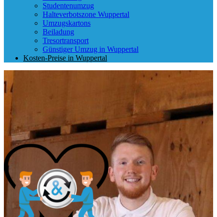
Studentenumzug
Halteverbotszone Wuppertal
Umzugskartons
Beiladung
Tresortransport
Günstiger Umzug in Wuppertal
Kosten-Preise in Wuppertal