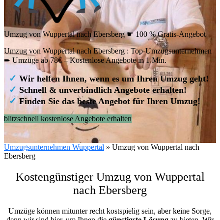
Umzug von Wuppertal nach Ebersberg ☛ 100 % Gratis-Angebot
Umzug von Wuppertal nach Ebersberg : Top-Umzugsunternehmen
➨ Umzüge ab 78€ – Kostenlose Angebote in 1 Min.
✓
Wir helfen Ihnen, wenn es um Ihren Umzug geht!
✓
Schnell & unverbindlich Angebote erhalten!
✓
Finden Sie das beste Angebot für Ihren Umzug!
blitzschnell kostenlose Angebote erhalten
Umzugsunternehmen Wuppertal
»
Umzug von Wuppertal nach
Ebersberg
Kostengünstiger Umzug von Wuppertal
nach Ebersberg
Umzüge können mitunter recht kostspielig sein, aber keine Sorge,
denn wir sind hier, um Ihnen die
günstigste
Lösung
zu bieten. Wir