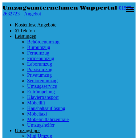
Umzugsunternehmen Wuppertal
01579-
2632723
Angebot
Kostenlose Angebote
✆ Telefon
Leistungen
Behördenumzug
Büroumzug
Fernumzug
Firmenumzug
Laborumzug
Praxisumzug
Privatumzug
Seniorenumzug
Umzugsservice
Entrümpelung
Klaviertransport
Möbellift
Haushaltsauflösung
Möbeltaxi
Möbelmitfahrzentrale
Umzugshelfer
Umzugstipps
Mini Umzug