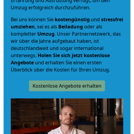
Erfahrung und Ausrüstung verfügt, um den
Umzug erfolgreich durchzuführen.
Bei uns können Sie
kostengünstig
und
stressfrei
umziehen
, sei es als
Beiladung
oder als
kompletter
Umzug
. Unser Partnernetzwerk, das
wir über die Jahre aufgebaut haben, ist
deutschlandweit und sogar international
unterwegs.
Holen Sie sich jetzt kostenlose
Angebote
und erhalten Sie einen ersten
Überblick über die Kosten für Ihren Umzug.
Kostenlose Angebote erhalten