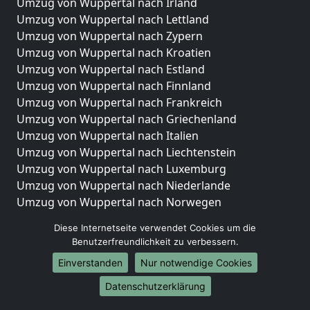
Umzug von Wuppertal nach Irland
Umzug von Wuppertal nach Lettland
Umzug von Wuppertal nach Zypern
Umzug von Wuppertal nach Kroatien
Umzug von Wuppertal nach Estland
Umzug von Wuppertal nach Finnland
Umzug von Wuppertal nach Frankreich
Umzug von Wuppertal nach Griechenland
Umzug von Wuppertal nach Italien
Umzug von Wuppertal nach Liechtenstein
Umzug von Wuppertal nach Luxemburg
Umzug von Wuppertal nach Niederlande
Umzug von Wuppertal nach Norwegen
Umzüge-Deutschlandweit
Diese Internetseite verwendet Cookies um die
Benutzerfreundlichkeit zu verbessern.
Umzug von Wuppertal nach Berlin
Einverstanden
Nur notwendige Cookies
Umzug von Wuppertal nach Hamburg
Umzug von Wuppertal nach München
Datenschutzerklärung
Umzug von Wuppertal nach Köln