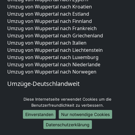
Umzug von Wuppertal nach Kroatien
Umzug von Wuppertal nach Estland
Umzug von Wuppertal nach Finnland
Umzug von Wuppertal nach Frankreich
Umzug von Wuppertal nach Griechenland
Umzug von Wuppertal nach Italien
Umzug von Wuppertal nach Liechtenstein
Umzug von Wuppertal nach Luxemburg
Umzug von Wuppertal nach Niederlande
Umzug von Wuppertal nach Norwegen
Umzüge-Deutschlandweit
Umzug von Wuppertal nach Berlin
Diese Internetseite verwendet Cookies um die
Umzug von Wuppertal nach Hamburg
Benutzerfreundlichkeit zu verbessern.
Umzug von Wuppertal nach München
Umzug von Wuppertal nach Köln
Einverstanden
Nur notwendige Cookies
Umzug von Wuppertal nach Frankfurt am Main
Datenschutzerklärung
Umzug von Wuppertal nach Stuttgart