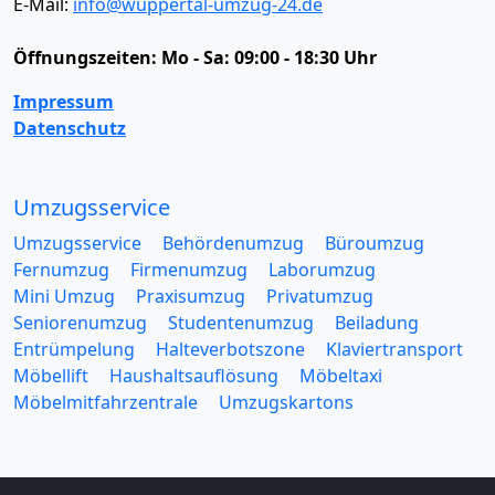
E-Mail:
info@wuppertal-umzug-24.de
Öffnungszeiten:
Mo - Sa: 09:00 - 18:30 Uhr
Impressum
Datenschutz
Umzugsservice
Umzugsservice
Behördenumzug
Büroumzug
Fernumzug
Firmenumzug
Laborumzug
Mini Umzug
Praxisumzug
Privatumzug
Seniorenumzug
Studentenumzug
Beiladung
Entrümpelung
Halteverbotszone
Klaviertransport
Möbellift
Haushaltsauflösung
Möbeltaxi
Möbelmitfahrzentrale
Umzugskartons