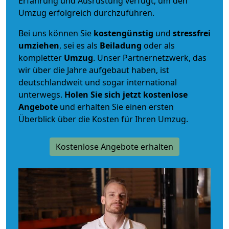
Erfahrung und Ausrüstung verfügt, um den
Umzug erfolgreich durchzuführen.
Bei uns können Sie
kostengünstig
und
stressfrei
umziehen
, sei es als
Beiladung
oder als
kompletter
Umzug
. Unser Partnernetzwerk, das
wir über die Jahre aufgebaut haben, ist
deutschlandweit und sogar international
unterwegs.
Holen Sie sich jetzt kostenlose
Angebote
und erhalten Sie einen ersten
Überblick über die Kosten für Ihren Umzug.
Kostenlose Angebote erhalten