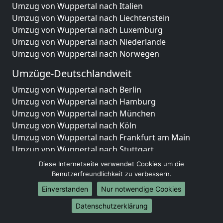
Umzug von Wuppertal nach Italien
Umzug von Wuppertal nach Liechtenstein
Umzug von Wuppertal nach Luxemburg
Umzug von Wuppertal nach Niederlande
Umzug von Wuppertal nach Norwegen
Umzüge-Deutschlandweit
Umzug von Wuppertal nach Berlin
Umzug von Wuppertal nach Hamburg
Umzug von Wuppertal nach München
Umzug von Wuppertal nach Köln
Umzug von Wuppertal nach Frankfurt am Main
Umzug von Wuppertal nach Stuttgart
Umzug von Wuppertal nach Düsseldorf
Diese Internetseite verwendet Cookies um die
Umzug von Wuppertal nach Leipzig
Benutzerfreundlichkeit zu verbessern.
Umzug von Wuppertal nach Dortmund
Einverstanden
Nur notwendige Cookies
Umzug von Wuppertal nach Essen
Datenschutzerklärung
Umzug von Wuppertal nach Bremen
Umzug von Wuppertal nach Dresden