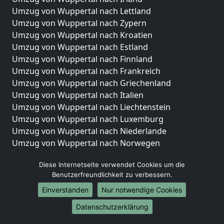
Umzug von Wuppertal nach Lettland
Umzug von Wuppertal nach Zypern
Umzug von Wuppertal nach Kroatien
Umzug von Wuppertal nach Estland
Umzug von Wuppertal nach Finnland
Umzug von Wuppertal nach Frankreich
Umzug von Wuppertal nach Griechenland
Umzug von Wuppertal nach Italien
Umzug von Wuppertal nach Liechtenstein
Umzug von Wuppertal nach Luxemburg
Umzug von Wuppertal nach Niederlande
Umzug von Wuppertal nach Norwegen
Umzüge-Deutschlandweit
Diese Internetseite verwendet Cookies um die
Benutzerfreundlichkeit zu verbessern.
Umzug von Wuppertal nach Berlin
Umzug von Wuppertal nach Hamburg
Einverstanden
Nur notwendige Cookies
Umzug von Wuppertal nach München
Datenschutzerklärung
Umzug von Wuppertal nach Köln