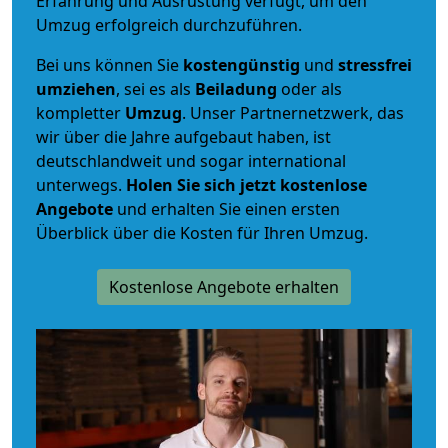
Erfahrung und Ausrüstung verfügt, um den
Umzug erfolgreich durchzuführen.
Bei uns können Sie
kostengünstig
und
stressfrei
umziehen
, sei es als
Beiladung
oder als
kompletter
Umzug
. Unser Partnernetzwerk, das
wir über die Jahre aufgebaut haben, ist
deutschlandweit und sogar international
unterwegs.
Holen Sie sich jetzt kostenlose
Angebote
und erhalten Sie einen ersten
Überblick über die Kosten für Ihren Umzug.
Kostenlose Angebote erhalten