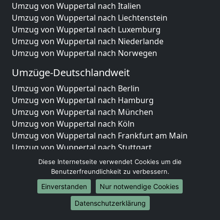
Umzug von Wuppertal nach Italien
Umzug von Wuppertal nach Liechtenstein
Umzug von Wuppertal nach Luxemburg
Umzug von Wuppertal nach Niederlande
Umzug von Wuppertal nach Norwegen
Umzüge-Deutschlandweit
Umzug von Wuppertal nach Berlin
Umzug von Wuppertal nach Hamburg
Umzug von Wuppertal nach München
Umzug von Wuppertal nach Köln
Umzug von Wuppertal nach Frankfurt am Main
Umzug von Wuppertal nach Stuttgart
Umzug von Wuppertal nach Düsseldorf
Diese Internetseite verwendet Cookies um die
Umzug von Wuppertal nach Leipzig
Benutzerfreundlichkeit zu verbessern.
Umzug von Wuppertal nach Dortmund
Einverstanden
Nur notwendige Cookies
Umzug von Wuppertal nach Essen
Datenschutzerklärung
Umzug von Wuppertal nach Bremen
Umzug von Wuppertal nach Dresden