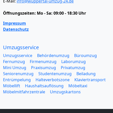
E-Mail:
info@wuppertal-umzug-24.de
Öffnungszeiten:
Mo - Sa: 09:00 - 18:30 Uhr
Impressum
Datenschutz
Umzugsservice
Umzugsservice
Behördenumzug
Büroumzug
Fernumzug
Firmenumzug
Laborumzug
Mini Umzug
Praxisumzug
Privatumzug
Seniorenumzug
Studentenumzug
Beiladung
Entrümpelung
Halteverbotszone
Klaviertransport
Möbellift
Haushaltsauflösung
Möbeltaxi
Möbelmitfahrzentrale
Umzugskartons