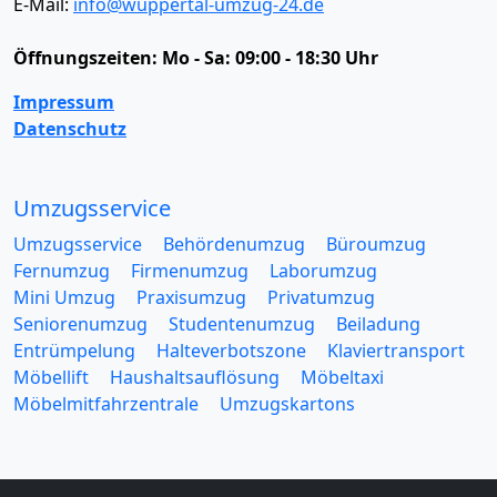
E-Mail:
info@wuppertal-umzug-24.de
Öffnungszeiten:
Mo - Sa: 09:00 - 18:30 Uhr
Impressum
Datenschutz
Umzugsservice
Umzugsservice
Behördenumzug
Büroumzug
Fernumzug
Firmenumzug
Laborumzug
Mini Umzug
Praxisumzug
Privatumzug
Seniorenumzug
Studentenumzug
Beiladung
Entrümpelung
Halteverbotszone
Klaviertransport
Möbellift
Haushaltsauflösung
Möbeltaxi
Möbelmitfahrzentrale
Umzugskartons