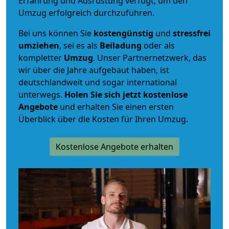
Erfahrung und Ausrüstung verfügt, um den
Umzug erfolgreich durchzuführen.
Bei uns können Sie
kostengünstig
und
stressfrei
umziehen
, sei es als
Beiladung
oder als
kompletter
Umzug
. Unser Partnernetzwerk, das
wir über die Jahre aufgebaut haben, ist
deutschlandweit und sogar international
unterwegs.
Holen Sie sich jetzt kostenlose
Angebote
und erhalten Sie einen ersten
Überblick über die Kosten für Ihren Umzug.
Kostenlose Angebote erhalten