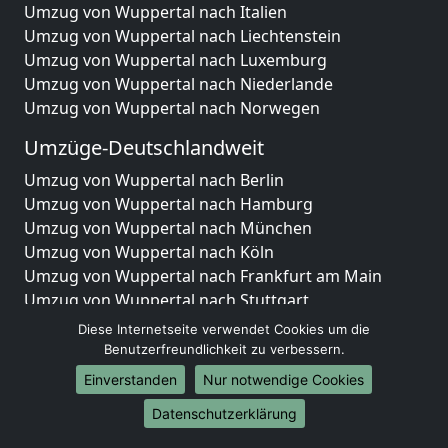
Umzug von Wuppertal nach Italien
Umzug von Wuppertal nach Liechtenstein
Umzug von Wuppertal nach Luxemburg
Umzug von Wuppertal nach Niederlande
Umzug von Wuppertal nach Norwegen
Umzüge-Deutschlandweit
Umzug von Wuppertal nach Berlin
Umzug von Wuppertal nach Hamburg
Umzug von Wuppertal nach München
Umzug von Wuppertal nach Köln
Umzug von Wuppertal nach Frankfurt am Main
Umzug von Wuppertal nach Stuttgart
Umzug von Wuppertal nach Düsseldorf
Diese Internetseite verwendet Cookies um die
Umzug von Wuppertal nach Leipzig
Benutzerfreundlichkeit zu verbessern.
Umzug von Wuppertal nach Dortmund
Einverstanden
Nur notwendige Cookies
Umzug von Wuppertal nach Essen
Datenschutzerklärung
Umzug von Wuppertal nach Bremen
Umzug von Wuppertal nach Dresden