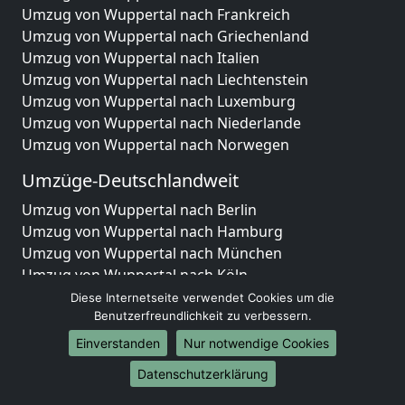
Umzug von Wuppertal nach Frankreich
Umzug von Wuppertal nach Griechenland
Umzug von Wuppertal nach Italien
Umzug von Wuppertal nach Liechtenstein
Umzug von Wuppertal nach Luxemburg
Umzug von Wuppertal nach Niederlande
Umzug von Wuppertal nach Norwegen
Umzüge-Deutschlandweit
Umzug von Wuppertal nach Berlin
Umzug von Wuppertal nach Hamburg
Umzug von Wuppertal nach München
Umzug von Wuppertal nach Köln
Umzug von Wuppertal nach Frankfurt am Main
Diese Internetseite verwendet Cookies um die
Umzug von Wuppertal nach Stuttgart
Benutzerfreundlichkeit zu verbessern.
Umzug von Wuppertal nach Düsseldorf
Einverstanden
Nur notwendige Cookies
Umzug von Wuppertal nach Leipzig
Datenschutzerklärung
Umzug von Wuppertal nach Dortmund
Umzug von Wuppertal nach Essen