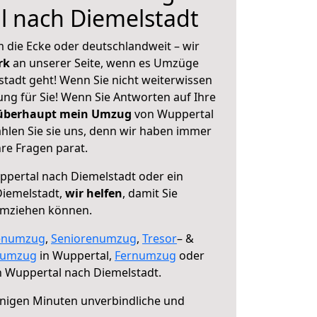
l nach Diemelstadt
 die Ecke oder deutschlandweit – wir
erk
an unserer Seite, wenn es Umzüge
tadt geht! Wenn Sie nicht weiterwissen
sung für Sie! Wenn Sie Antworten auf Ihre
 überhaupt mein Umzug
von Wuppertal
hlen Sie sie uns, denn wir haben immer
re Fragen parat.
pertal nach Diemelstadt oder ein
iemelstadt,
wir helfen
, damit Sie
umziehen können.
enumzug
,
Seniorenumzug
,
Tresor
– &
numzug
in Wuppertal,
Fernumzug
oder
 Wuppertal nach Diemelstadt.
nigen Minuten unverbindliche und