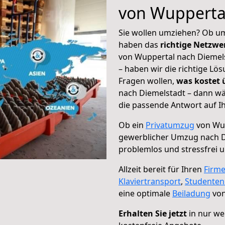
von Wupperta
Sie wollen umziehen? Ob um
haben das
richtige Netzw
von Wuppertal nach Diemels
– haben wir die richtige Lö
Fragen wollen,
was kostet
nach Diemelstadt – dann wä
die passende Antwort auf Ih
Ob ein
Privatumzug
von Wup
gewerblicher Umzug nach D
problemlos und stressfrei 
Allzeit bereit für Ihren
Firm
Klaviertransport
,
Studente
eine optimale
Beiladung
von
Erhalten Sie jetzt
in nur we