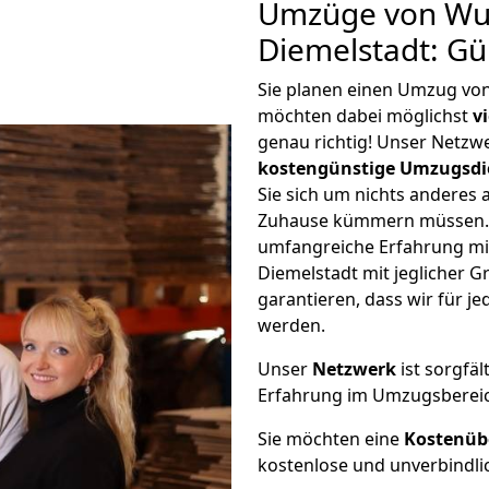
Umzüge von Wu
Diemelstadt: G
Sie planen einen Umzug vo
möchten dabei möglichst
v
genau richtig! Unser Netzw
kostengünstige Umzugsdi
Sie sich um nichts anderes 
Zuhause kümmern müssen. W
umfangreiche Erfahrung m
Diemelstadt mit jeglicher
garantieren, dass wir für j
werden.
Unser
Netzwerk
ist sorgfäl
Erfahrung im Umzugsberei
Sie möchten eine
Kostenüb
kostenlose und unverbindli