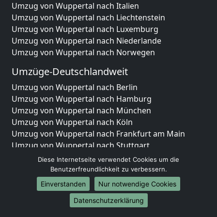
Umzug von Wuppertal nach Italien
Umzug von Wuppertal nach Liechtenstein
Umzug von Wuppertal nach Luxemburg
Umzug von Wuppertal nach Niederlande
Umzug von Wuppertal nach Norwegen
Umzüge-Deutschlandweit
Umzug von Wuppertal nach Berlin
Umzug von Wuppertal nach Hamburg
Umzug von Wuppertal nach München
Umzug von Wuppertal nach Köln
Umzug von Wuppertal nach Frankfurt am Main
Umzug von Wuppertal nach Stuttgart
Umzug von Wuppertal nach Düsseldorf
Diese Internetseite verwendet Cookies um die
Umzug von Wuppertal nach Leipzig
Benutzerfreundlichkeit zu verbessern.
Umzug von Wuppertal nach Dortmund
Einverstanden
Nur notwendige Cookies
Umzug von Wuppertal nach Essen
Datenschutzerklärung
Umzug von Wuppertal nach Bremen
Umzug von Wuppertal nach Dresden