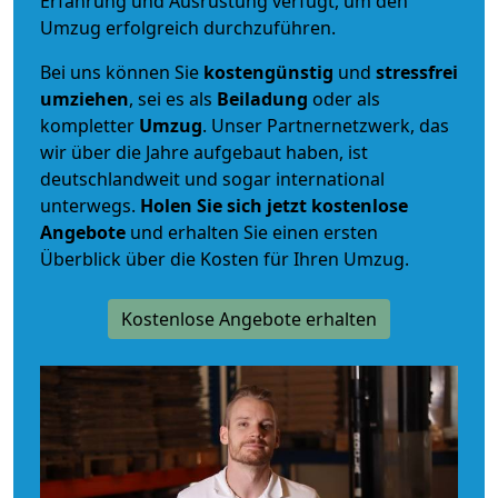
Erfahrung und Ausrüstung verfügt, um den
Umzug erfolgreich durchzuführen.
Bei uns können Sie
kostengünstig
und
stressfrei
umziehen
, sei es als
Beiladung
oder als
kompletter
Umzug
. Unser Partnernetzwerk, das
wir über die Jahre aufgebaut haben, ist
deutschlandweit und sogar international
unterwegs.
Holen Sie sich jetzt kostenlose
Angebote
und erhalten Sie einen ersten
Überblick über die Kosten für Ihren Umzug.
Kostenlose Angebote erhalten