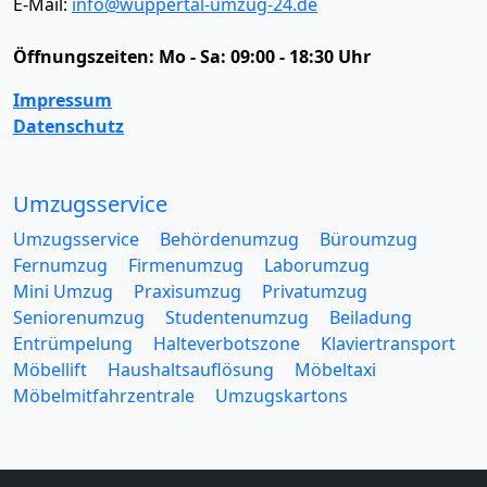
E-Mail:
info@wuppertal-umzug-24.de
Öffnungszeiten:
Mo - Sa: 09:00 - 18:30 Uhr
Impressum
Datenschutz
Umzugsservice
Umzugsservice
Behördenumzug
Büroumzug
Fernumzug
Firmenumzug
Laborumzug
Mini Umzug
Praxisumzug
Privatumzug
Seniorenumzug
Studentenumzug
Beiladung
Entrümpelung
Halteverbotszone
Klaviertransport
Möbellift
Haushaltsauflösung
Möbeltaxi
Möbelmitfahrzentrale
Umzugskartons