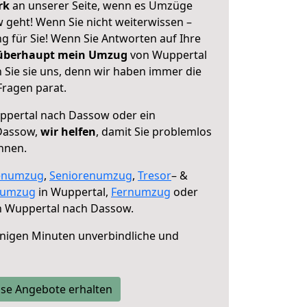
erk
an unserer Seite, wenn es Umzüge
geht! Wenn Sie nicht weiterwissen –
ng für Sie! Wenn Sie Antworten auf Ihre
 überhaupt mein Umzug
von Wuppertal
Sie sie uns, denn wir haben immer die
Fragen parat.
pertal nach Dassow oder ein
Dassow,
wir helfen
, damit Sie problemlos
nnen.
enumzug
,
Seniorenumzug
,
Tresor
– &
numzug
in Wuppertal,
Fernumzug
oder
 Wuppertal nach Dassow.
nigen Minuten unverbindliche und
se Angebote erhalten