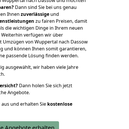
on Wuppertal nach Dassow und möchten
sparen?
Dann sind Sie bei uns genau
eten Ihnen
zuverlässige
und
enstleistungen
zu fairen Preisen, damit
als die wichtigen Dinge in Ihrem neuen
eiterhin verfügen wir über
it Umzügen von Wuppertal nach Dassow
g und können Ihnen somit garantieren,
eine passende Lösung finden werden.
tig ausgewählt, wir haben viele Jahre
ch.
ersicht?
Dann holen Sie sich jetzt
che Angebote.
r aus und erhalten Sie
kostenlose
e Angebote erhalten