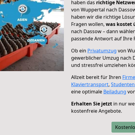
haben das
richtige Netzw
von Wuppertal nach Dassow 
haben wir die richtige Lösu
Fragen wollen,
was kostet
nach Dassow – dann wählen 
passende Antwort auf Ihre 
Ob ein
Privatumzug
von Wup
gewerblicher Umzug nach 
und stressfrei umziehen kö
Allzeit bereit für Ihren
Firm
Klaviertransport
,
Studente
eine optimale
Beiladung
von
Erhalten Sie jetzt
in nur we
kostenfreie Angebote.
Kostenlo