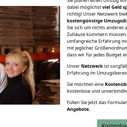
Sie planen einen Umzug v
dabei möglichst
viel Geld 
richtig! Unser Netzwerk bi
kostengünstige Umzugsdi
Sie sich um nichts anderes 
Zuhause kümmern müssen. W
umfangreiche Erfahrung m
mit jeglicher Größenordnun
dass wir für jedes Budget 
Unser
Netzwerk
ist sorgfäl
Erfahrung im Umzugsberei
Sie möchten eine
Kostenüb
kostenlose und unverbindli
Füllen Sie jetzt das Formula
Angebote.
Kostenlos