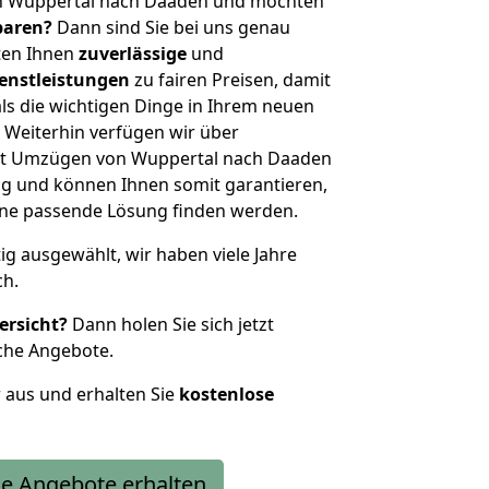
on Wuppertal nach Daaden und möchten
sparen?
Dann sind Sie bei uns genau
eten Ihnen
zuverlässige
und
enstleistungen
zu fairen Preisen, damit
als die wichtigen Dinge in Ihrem neuen
eiterhin verfügen wir über
it Umzügen von Wuppertal nach Daaden
g und können Ihnen somit garantieren,
eine passende Lösung finden werden.
tig ausgewählt, wir haben viele Jahre
ch.
ersicht?
Dann holen Sie sich jetzt
che Angebote.
r aus und erhalten Sie
kostenlose
e Angebote erhalten