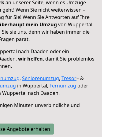
erk
an unserer Seite, wenn es Umzüge
geht! Wenn Sie nicht weiterwissen –
ng für Sie! Wenn Sie Antworten auf Ihre
 überhaupt mein Umzug
von Wuppertal
Sie sie uns, denn wir haben immer die
Fragen parat.
pertal nach Daaden oder ein
Daaden,
wir helfen
, damit Sie problemlos
nnen.
enumzug
,
Seniorenumzug
,
Tresor
– &
numzug
in Wuppertal,
Fernumzug
oder
 Wuppertal nach Daaden.
nigen Minuten unverbindliche und
se Angebote erhalten