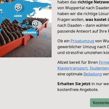
haben das
richtige Netzw
von Wuppertal nach Daaden 
haben wir die richtige Lösu
Fragen wollen,
was kostet
nach Daaden – dann wählen 
passende Antwort auf Ihre 
Ob ein
Privatumzug
von Wup
gewerblicher Umzug nach 
und stressfrei umziehen kö
Allzeit bereit für Ihren
Firm
Klaviertransport
,
Studente
eine optimale
Beiladung
von
Erhalten Sie jetzt
in nur we
kostenfreie Angebote.
Kostenlo