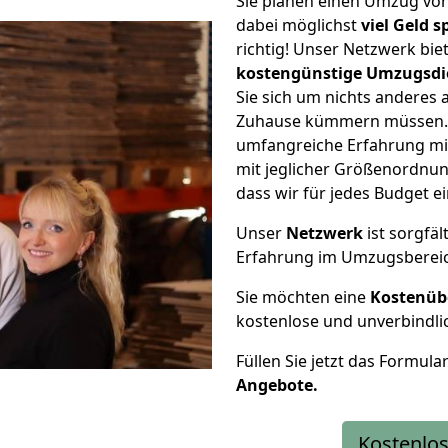
Sie planen einen Umzug v
dabei möglichst
viel Geld 
richtig! Unser Netzwerk bi
kostengünstige Umzugsdi
Sie sich um nichts anderes 
Zuhause kümmern müssen. W
umfangreiche Erfahrung m
mit jeglicher Größenordnun
dass wir für jedes Budget 
Unser
Netzwerk
ist sorgfäl
Erfahrung im Umzugsberei
Sie möchten eine
Kostenüb
kostenlose und unverbindli
Füllen Sie jetzt das Formula
Angebote.
Kostenlos