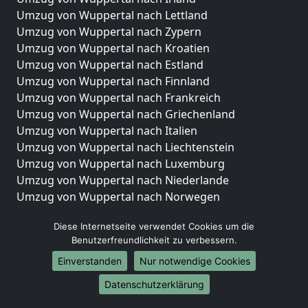
Umzug von Wuppertal nach Lettland
Umzug von Wuppertal nach Zypern
Umzug von Wuppertal nach Kroatien
Umzug von Wuppertal nach Estland
Umzug von Wuppertal nach Finnland
Umzug von Wuppertal nach Frankreich
Umzug von Wuppertal nach Griechenland
Umzug von Wuppertal nach Italien
Umzug von Wuppertal nach Liechtenstein
Umzug von Wuppertal nach Luxemburg
Umzug von Wuppertal nach Niederlande
Umzug von Wuppertal nach Norwegen
Umzüge-Deutschlandweit
Diese Internetseite verwendet Cookies um die
Benutzerfreundlichkeit zu verbessern.
Umzug von Wuppertal nach Berlin
Umzug von Wuppertal nach Hamburg
Einverstanden
Nur notwendige Cookies
Umzug von Wuppertal nach München
Datenschutzerklärung
Umzug von Wuppertal nach Köln