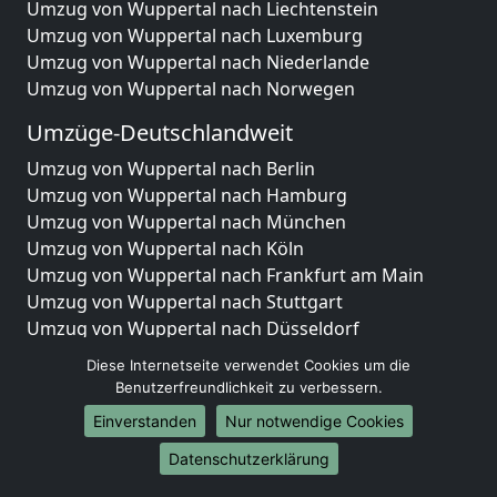
Umzug von Wuppertal nach Liechtenstein
Umzug von Wuppertal nach Luxemburg
Umzug von Wuppertal nach Niederlande
Umzug von Wuppertal nach Norwegen
Umzüge-Deutschlandweit
Umzug von Wuppertal nach Berlin
Umzug von Wuppertal nach Hamburg
Umzug von Wuppertal nach München
Umzug von Wuppertal nach Köln
Umzug von Wuppertal nach Frankfurt am Main
Umzug von Wuppertal nach Stuttgart
Umzug von Wuppertal nach Düsseldorf
Umzug von Wuppertal nach Leipzig
Diese Internetseite verwendet Cookies um die
Umzug von Wuppertal nach Dortmund
Benutzerfreundlichkeit zu verbessern.
Umzug von Wuppertal nach Essen
Einverstanden
Nur notwendige Cookies
Umzug von Wuppertal nach Bremen
Umzug von Wuppertal nach Dresden
Datenschutzerklärung
Umzug von Wuppertal nach Hannover