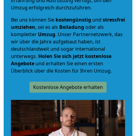
Erfahrung und Ausrüstung verfügt, um den
Umzug erfolgreich durchzuführen.
Bei uns können Sie
kostengünstig
und
stressfrei
umziehen
, sei es als
Beiladung
oder als
kompletter
Umzug
. Unser Partnernetzwerk, das
wir über die Jahre aufgebaut haben, ist
deutschlandweit und sogar international
unterwegs.
Holen Sie sich jetzt kostenlose
Angebote
und erhalten Sie einen ersten
Überblick über die Kosten für Ihren Umzug.
Kostenlose Angebote erhalten