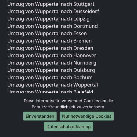
Umzug von Wuppertal nach Stuttgart
Umzug von Wuppertal nach Düsseldorf
Umzug von Wuppertal nach Leipzig
Umzug von Wuppertal nach Dortmund
Umzug von Wuppertal nach Essen
Umzug von Wuppertal nach Bremen
Umzug von Wuppertal nach Dresden
Umzug von Wuppertal nach Hannover
Umzug von Wuppertal nach Nürnberg
Umzug von Wuppertal nach Duisburg
Umzug von Wuppertal nach Bochum
Umzug von Wuppertal nach Wuppertal
Umzug von Wuppertal nach Bielefeld
Umzug von Wuppertal nach Bonn
Diese Internetseite verwendet Cookies um die
Umzug von Wuppertal nach Münster
Benutzerfreundlichkeit zu verbessern.
Einverstanden
Nur notwendige Cookies
Internationale-Umzüge
Datenschutzerklärung
Umzug von Wuppertal nach Brasilien
Umzug von Wuppertal nach Brunei Darussalam