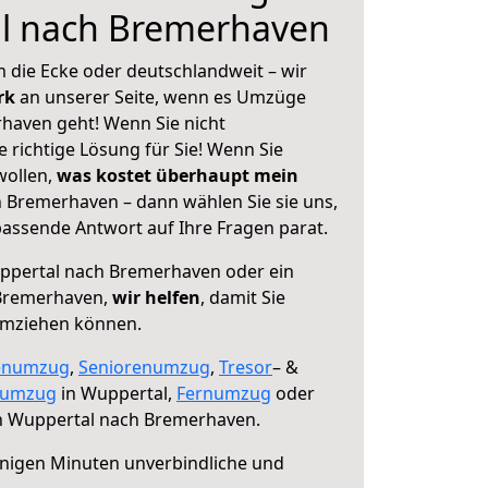
l nach Bremerhaven
 die Ecke oder deutschlandweit – wir
erk
an unserer Seite, wenn es Umzüge
haven geht! Wenn Sie nicht
e richtige Lösung für Sie! Wenn Sie
wollen,
was kostet überhaupt mein
Bremerhaven – dann wählen Sie sie uns,
assende Antwort auf Ihre Fragen parat.
pertal nach Bremerhaven oder ein
Bremerhaven,
wir helfen
, damit Sie
umziehen können.
enumzug
,
Seniorenumzug
,
Tresor
– &
numzug
in Wuppertal,
Fernumzug
oder
 Wuppertal nach Bremerhaven.
nigen Minuten unverbindliche und