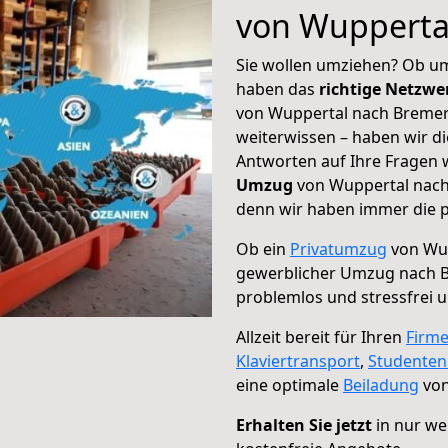
von Wupperta
Sie wollen umziehen? Ob um
haben das
richtige Netzw
von Wuppertal nach Bremer
weiterwissen – haben wir di
Antworten auf Ihre Fragen 
Umzug
von Wuppertal nach 
denn wir haben immer die p
Ob ein
Privatumzug
von Wup
gewerblicher Umzug nach 
problemlos und stressfrei 
Allzeit bereit für Ihren
Firm
Klaviertransport
,
Studente
eine optimale
Beiladung
von
Erhalten Sie jetzt
in nur we