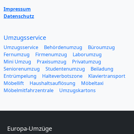
Impressum
Datenschutz
Umzugsservice
Umzugsservice
Behördenumzug
Büroumzug
Fernumzug
Firmenumzug
Laborumzug
Mini Umzug
Praxisumzug
Privatumzug
Seniorenumzug
Studentenumzug
Beiladung
Entrümpelung
Halteverbotszone
Klaviertransport
Möbellift
Haushaltsauflösung
Möbeltaxi
Möbelmitfahrzentrale
Umzugskartons
Europa-Umzüge