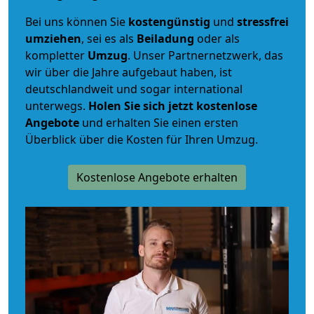
Bei uns können Sie
kostengünstig
und
stressfrei
umziehen
, sei es als
Beiladung
oder als
kompletter
Umzug
. Unser Partnernetzwerk, das
wir über die Jahre aufgebaut haben, ist
deutschlandweit und sogar international
unterwegs.
Holen Sie sich jetzt kostenlose
Angebote
und erhalten Sie einen ersten
Überblick über die Kosten für Ihren Umzug.
Kostenlose Angebote erhalten