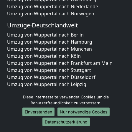
Umzug von Wuppertal nach Niederlande
Umzug von Wuppertal nach Norwegen
Umzüge-Deutschlandweit
Umzug von Wuppertal nach Berlin
Umzug von Wuppertal nach Hamburg
Umzug von Wuppertal nach München
Umzug von Wuppertal nach Köln
Umzug von Wuppertal nach Frankfurt am Main
Umzug von Wuppertal nach Stuttgart
Umzug von Wuppertal nach Düsseldorf
Umzug von Wuppertal nach Leipzig
Umzug von Wuppertal nach Dortmund
Diese Internetseite verwendet Cookies um die
Umzug von Wuppertal nach Essen
Benutzerfreundlichkeit zu verbessern.
Umzug von Wuppertal nach Bremen
Umzug von Wuppertal nach Dresden
Einverstanden
Nur notwendige Cookies
Umzug von Wuppertal nach Hannover
Datenschutzerklärung
Umzug von Wuppertal nach Nürnberg