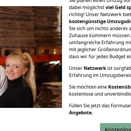
Sie planen einen Umzug vo
dabei möglichst
viel Geld 
richtig! Unser Netzwerk bi
kostengünstige Umzugsdi
Sie sich um nichts anderes 
Zuhause kümmern müssen. W
umfangreiche Erfahrung m
mit jeglicher Größenordnun
dass wir für jedes Budget 
Unser
Netzwerk
ist sorgfäl
Erfahrung im Umzugsberei
Sie möchten eine
Kostenüb
kostenlose und unverbindli
Füllen Sie jetzt das Formula
Angebote.
Kostenlos