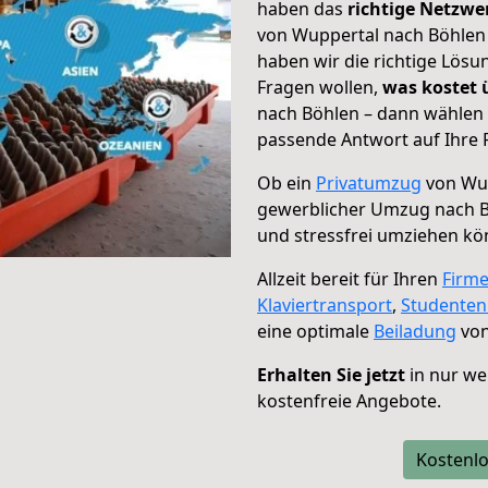
haben das
richtige Netzw
von Wuppertal nach Böhlen 
haben wir die richtige Lösu
Fragen wollen,
was kostet
nach Böhlen – dann wählen 
passende Antwort auf Ihre 
Ob ein
Privatumzug
von Wup
gewerblicher Umzug nach 
und stressfrei umziehen kö
Allzeit bereit für Ihren
Firm
Klaviertransport
,
Studente
eine optimale
Beiladung
von
Erhalten Sie jetzt
in nur we
kostenfreie Angebote.
Kostenlo