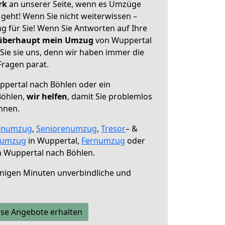
erk
an unserer Seite, wenn es Umzüge
geht! Wenn Sie nicht weiterwissen –
ng für Sie! Wenn Sie Antworten auf Ihre
 überhaupt mein Umzug
von Wuppertal
Sie sie uns, denn wir haben immer die
Fragen parat.
pertal nach Böhlen oder ein
Böhlen,
wir helfen
, damit Sie problemlos
nnen.
enumzug
,
Seniorenumzug
,
Tresor
– &
numzug
in Wuppertal,
Fernumzug
oder
 Wuppertal nach Böhlen.
nigen Minuten unverbindliche und
se Angebote erhalten