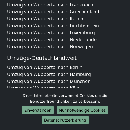
Umzug von Wuppertal nach Frankreich
Umzug von Wuppertal nach Griechenland
Umzug von Wuppertal nach Italien
Umzug von Wuppertal nach Liechtenstein
Umzug von Wuppertal nach Luxemburg
Umzug von Wuppertal nach Niederlande
Umzug von Wuppertal nach Norwegen
Umzüge-Deutschlandweit
Umzug von Wuppertal nach Berlin
Umzug von Wuppertal nach Hamburg
Umzug von Wuppertal nach München
Umzug von Wuppertal nach Köln
Umzug von Wuppertal nach Frankfurt am Main
Diese Internetseite verwendet Cookies um die
Umzug von Wuppertal nach Stuttgart
Benutzerfreundlichkeit zu verbessern.
Umzug von Wuppertal nach Düsseldorf
Einverstanden
Nur notwendige Cookies
Umzug von Wuppertal nach Leipzig
Datenschutzerklärung
Umzug von Wuppertal nach Dortmund
Umzug von Wuppertal nach Essen