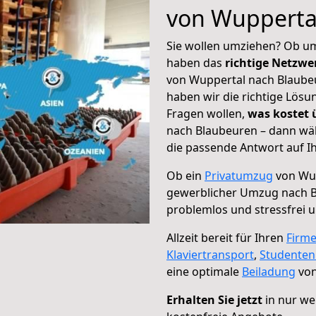
von Wupperta
Sie wollen umziehen? Ob um
haben das
richtige Netzw
von Wuppertal nach Blaubeu
haben wir die richtige Lösu
Fragen wollen,
was kostet
nach Blaubeuren – dann wäh
die passende Antwort auf Ih
Ob ein
Privatumzug
von Wup
gewerblicher Umzug nach 
problemlos und stressfrei 
Allzeit bereit für Ihren
Firm
Klaviertransport
,
Studente
eine optimale
Beiladung
von
Erhalten Sie jetzt
in nur we