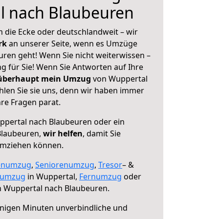
l nach Blaubeuren
 die Ecke oder deutschlandweit – wir
erk
an unserer Seite, wenn es Umzüge
ren geht! Wenn Sie nicht weiterwissen –
ng für Sie! Wenn Sie Antworten auf Ihre
 überhaupt mein Umzug
von Wuppertal
len Sie sie uns, denn wir haben immer
re Fragen parat.
pertal nach Blaubeuren oder ein
Blaubeuren,
wir helfen
, damit Sie
umziehen können.
enumzug
,
Seniorenumzug
,
Tresor
– &
numzug
in Wuppertal,
Fernumzug
oder
 Wuppertal nach Blaubeuren.
nigen Minuten unverbindliche und