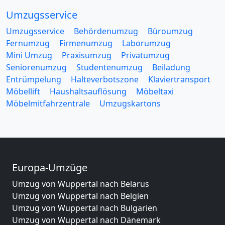
Umzugsservice
Umzugsservice
Behördenumzug
Büroumzug
Fernumzug
Firmenumzug
Laborumzug
Mini Umzug
Praxisumzug
Privatumzug
Seniorenumzug
Studentenumzug
Beiladung
Entrümpelung
Halteverbotszone
Klaviertransport
Möbellift
Haushaltsauflösung
Möbeltaxi
Möbelmitfahrzentrale
Umzugskartons
Europa-Umzüge
Umzug von Wuppertal nach Belarus
Umzug von Wuppertal nach Belgien
Umzug von Wuppertal nach Bulgarien
Umzug von Wuppertal nach Dänemark