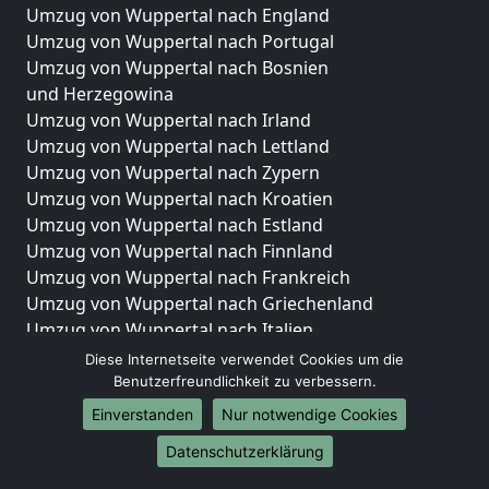
Umzug von Wuppertal nach England
Umzug von Wuppertal nach Portugal
Umzug von Wuppertal nach Bosnien
und Herzegowina
Umzug von Wuppertal nach Irland
Umzug von Wuppertal nach Lettland
Umzug von Wuppertal nach Zypern
Umzug von Wuppertal nach Kroatien
Umzug von Wuppertal nach Estland
Umzug von Wuppertal nach Finnland
Umzug von Wuppertal nach Frankreich
Umzug von Wuppertal nach Griechenland
Umzug von Wuppertal nach Italien
Umzug von Wuppertal nach Liechtenstein
Diese Internetseite verwendet Cookies um die
Umzug von Wuppertal nach Luxemburg
Benutzerfreundlichkeit zu verbessern.
Umzug von Wuppertal nach Niederlande
Einverstanden
Nur notwendige Cookies
Umzug von Wuppertal nach Norwegen
Datenschutzerklärung
Umzüge-Deutschlandweit