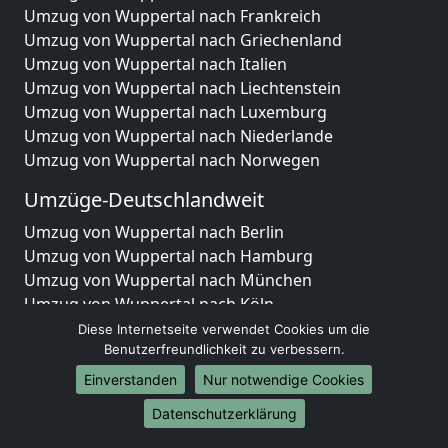
Umzug von Wuppertal nach Frankreich
Umzug von Wuppertal nach Griechenland
Umzug von Wuppertal nach Italien
Umzug von Wuppertal nach Liechtenstein
Umzug von Wuppertal nach Luxemburg
Umzug von Wuppertal nach Niederlande
Umzug von Wuppertal nach Norwegen
Umzüge-Deutschlandweit
Umzug von Wuppertal nach Berlin
Umzug von Wuppertal nach Hamburg
Umzug von Wuppertal nach München
Umzug von Wuppertal nach Köln
Umzug von Wuppertal nach Frankfurt am Main
Diese Internetseite verwendet Cookies um die
Umzug von Wuppertal nach Stuttgart
Benutzerfreundlichkeit zu verbessern.
Umzug von Wuppertal nach Düsseldorf
Einverstanden
Nur notwendige Cookies
Umzug von Wuppertal nach Leipzig
Datenschutzerklärung
Umzug von Wuppertal nach Dortmund
Umzug von Wuppertal nach Essen