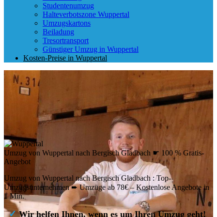
Studentenumzug
Halteverbotszone Wuppertal
Umzugskartons
Beiladung
Tresortransport
Günstiger Umzug in Wuppertal
Kosten-Preise in Wuppertal
Umzug von Wuppertal nach Bergisch Gladbach ☛ 100 % Gratis-
Angebot
Umzug von Wuppertal nach Bergisch Gladbach : Top-
Umzugsunternehmen ➨ Umzüge ab 78€ – Kostenlose Angebote in
1 Min.
✓
Wir helfen Ihnen, wenn es um Ihren Umzug geht!