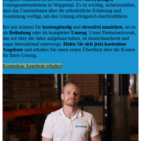
Umzugsunternehmens in Wuppertal. Es ist wichtig, sicherzustellen,
dass das Unternehmen über die erforderliche Erfahrung und
Ausrüstung verfügt, um den Umzug erfolgreich durchzuführen.
Bei uns können Sie
kostengünstig
und
stressfrei
umziehen
, sei es
als
Beiladung
oder als kompletter
Umzug
. Unser Partnernetzwerk,
das wir über die Jahre aufgebaut haben, ist deutschlandweit und
sogar international unterwegs.
Holen Sie sich jetzt kostenlose
Angebote
und erhalten Sie einen ersten Überblick über die Kosten
für Ihren Umzug.
Kostenlose Angebote erhalten