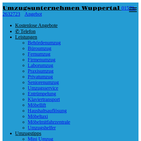
Umzugsunternehmen Wuppertal
01579-
2632723
Angebot
Kostenlose Angebote
✆ Telefon
Leistungen
Behördenumzug
Büroumzug
Fernumzug
Firmenumzug
Laborumzug
Praxisumzug
Privatumzug
Seniorenumzug
Umzugsservice
Entrümpelung
Klaviertransport
Möbellift
Haushaltsauflösung
Möbeltaxi
Möbelmitfahrzentrale
Umzugshelfer
Umzugstipps
Mini Umzug