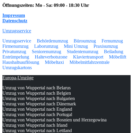
Öffnungszeiten:
Mo - Sa: 09:00 - 18:30 Uhr
Impressum
Datenschutz
Umzugsservice
Umzugsservice
Behördenumzug
Büroumzug
Fernumzug
Firmenumzug
Laborumzug
Mini Umzug
Praxisumzug
Privatumzug
Seniorenumzug
Studentenumzug
Beiladung
Entrümpelung
Halteverbotszone
Klaviertransport
Möbellift
Haushaltsauflösung
Möbeltaxi
Möbelmitfahrzentrale
Umzugskartons
Europa-Umzüge
Umzug von Wuppertal nach Belarus
Umzug von Wuppertal nach Belgien
Umzug von Wuppertal nach Bulgarien
Umzug von Wuppertal nach Dänemark
Umzug von Wuppertal nach England
Umzug von Wuppertal nach Portugal
Umzug von Wuppertal nach Bosnien und Herzegowina
Umzug von Wuppertal nach Irland
Umzug von Wuppertal nach Lettland