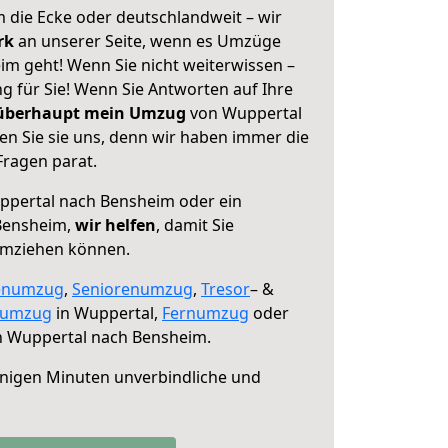
 die Ecke oder deutschlandweit – wir
erk
an unserer Seite, wenn es Umzüge
m geht! Wenn Sie nicht weiterwissen –
ng für Sie! Wenn Sie Antworten auf Ihre
 überhaupt mein Umzug
von Wuppertal
n Sie sie uns, denn wir haben immer die
Fragen parat.
pertal nach Bensheim oder ein
Bensheim,
wir helfen
, damit Sie
umziehen können.
enumzug
,
Seniorenumzug
,
Tresor
– &
numzug
in Wuppertal,
Fernumzug
oder
 Wuppertal nach Bensheim.
nigen Minuten unverbindliche und