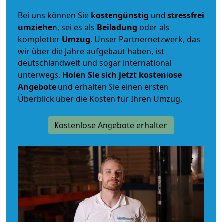
Bei uns können Sie
kostengünstig
und
stressfrei
umziehen
, sei es als
Beiladung
oder als
kompletter
Umzug
. Unser Partnernetzwerk, das
wir über die Jahre aufgebaut haben, ist
deutschlandweit und sogar international
unterwegs.
Holen Sie sich jetzt kostenlose
Angebote
und erhalten Sie einen ersten
Überblick über die Kosten für Ihren Umzug.
Kostenlose Angebote erhalten