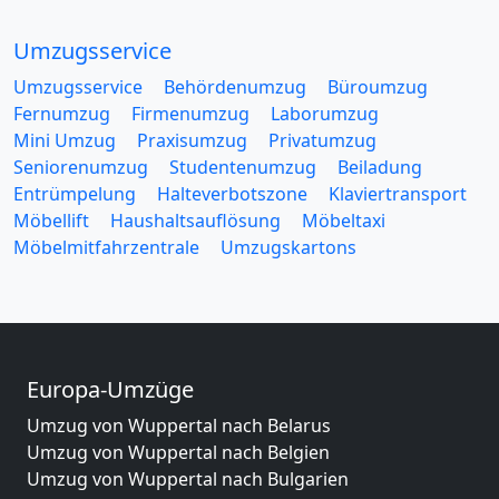
Umzugsservice
Umzugsservice
Behördenumzug
Büroumzug
Fernumzug
Firmenumzug
Laborumzug
Mini Umzug
Praxisumzug
Privatumzug
Seniorenumzug
Studentenumzug
Beiladung
Entrümpelung
Halteverbotszone
Klaviertransport
Möbellift
Haushaltsauflösung
Möbeltaxi
Möbelmitfahrzentrale
Umzugskartons
Europa-Umzüge
Umzug von Wuppertal nach Belarus
Umzug von Wuppertal nach Belgien
Umzug von Wuppertal nach Bulgarien