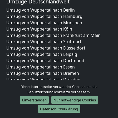
Umzüge-Deutschlandweit
Umzug von Wuppertal nach Berlin
Umzug von Wuppertal nach Hamburg
Umzug von Wuppertal nach München
Umzug von Wuppertal nach Köln
Umzug von Wuppertal nach Frankfurt am Main
Umzug von Wuppertal nach Stuttgart
Umzug von Wuppertal nach Düsseldorf
Umzug von Wuppertal nach Leipzig
Umzug von Wuppertal nach Dortmund
Umzug von Wuppertal nach Essen
Umzug von Wuppertal nach Bremen
Umzug von Wuppertal nach Dresden
Umzug von Wuppertal nach Hannover
Diese Internetseite verwendet Cookies um die
Umzug von Wuppertal nach Nürnberg
Benutzerfreundlichkeit zu verbessern.
Umzug von Wuppertal nach Duisburg
Einverstanden
Nur notwendige Cookies
Umzug von Wuppertal nach Bochum
Datenschutzerklärung
Umzug von Wuppertal nach Wuppertal
Umzug von Wuppertal nach Bielefeld