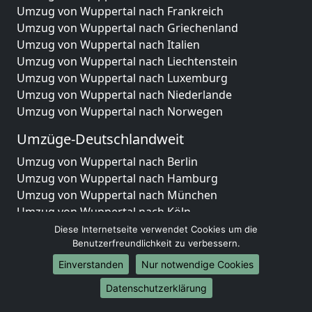
Umzug von Wuppertal nach Frankreich
Umzug von Wuppertal nach Griechenland
Umzug von Wuppertal nach Italien
Umzug von Wuppertal nach Liechtenstein
Umzug von Wuppertal nach Luxemburg
Umzug von Wuppertal nach Niederlande
Umzug von Wuppertal nach Norwegen
Umzüge-Deutschlandweit
Umzug von Wuppertal nach Berlin
Umzug von Wuppertal nach Hamburg
Umzug von Wuppertal nach München
Umzug von Wuppertal nach Köln
Umzug von Wuppertal nach Frankfurt am Main
Diese Internetseite verwendet Cookies um die
Umzug von Wuppertal nach Stuttgart
Benutzerfreundlichkeit zu verbessern.
Umzug von Wuppertal nach Düsseldorf
Einverstanden
Nur notwendige Cookies
Umzug von Wuppertal nach Leipzig
Datenschutzerklärung
Umzug von Wuppertal nach Dortmund
Umzug von Wuppertal nach Essen