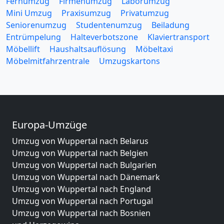
Fernumzug
Firmenumzug
Laborumzug
Mini Umzug
Praxisumzug
Privatumzug
Seniorenumzug
Studentenumzug
Beiladung
Entrümpelung
Halteverbotszone
Klaviertransport
Möbellift
Haushaltsauflösung
Möbeltaxi
Möbelmitfahrzentrale
Umzugskartons
Europa-Umzüge
Umzug von Wuppertal nach Belarus
Umzug von Wuppertal nach Belgien
Umzug von Wuppertal nach Bulgarien
Umzug von Wuppertal nach Dänemark
Umzug von Wuppertal nach England
Umzug von Wuppertal nach Portugal
Umzug von Wuppertal nach Bosnien