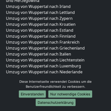
und Herzegowina
Umzug von Wuppertal nach Irland
Umzug von Wuppertal nach Lettland
Umzug von Wuppertal nach Zypern
Umzug von Wuppertal nach Kroatien
Umzug von Wuppertal nach Estland
Umzug von Wuppertal nach Finnland
Umzug von Wuppertal nach Frankreich
Umzug von Wuppertal nach Griechenland
Umzug von Wuppertal nach Italien
Umzug von Wuppertal nach Liechtenstein
Umzug von Wuppertal nach Luxemburg
Umzug von Wuppertal nach Niederlande
Umzug von Wuppertal nach Norwegen
Diese Internetseite verwendet Cookies um die
Umzüge-Deutschlandweit
Benutzerfreundlichkeit zu verbessern.
Einverstanden
Nur notwendige Cookies
Umzug von Wuppertal nach Berlin
Umzug von Wuppertal nach Hamburg
Datenschutzerklärung
Umzug von Wuppertal nach München