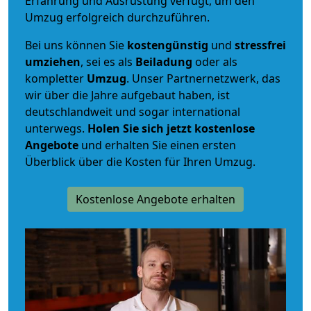
Erfahrung und Ausrüstung verfügt, um den
Umzug erfolgreich durchzuführen.
Bei uns können Sie
kostengünstig
und
stressfrei
umziehen
, sei es als
Beiladung
oder als
kompletter
Umzug
. Unser Partnernetzwerk, das
wir über die Jahre aufgebaut haben, ist
deutschlandweit und sogar international
unterwegs.
Holen Sie sich jetzt kostenlose
Angebote
und erhalten Sie einen ersten
Überblick über die Kosten für Ihren Umzug.
Kostenlose Angebote erhalten