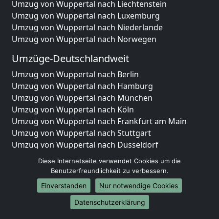
Umzug von Wuppertal nach Liechtenstein
Umzug von Wuppertal nach Luxemburg
Umzug von Wuppertal nach Niederlande
Umzug von Wuppertal nach Norwegen
Umzüge-Deutschlandweit
Umzug von Wuppertal nach Berlin
Umzug von Wuppertal nach Hamburg
Umzug von Wuppertal nach München
Umzug von Wuppertal nach Köln
Umzug von Wuppertal nach Frankfurt am Main
Umzug von Wuppertal nach Stuttgart
Umzug von Wuppertal nach Düsseldorf
Umzug von Wuppertal nach Leipzig
Diese Internetseite verwendet Cookies um die
Umzug von Wuppertal nach Dortmund
Benutzerfreundlichkeit zu verbessern.
Umzug von Wuppertal nach Essen
Einverstanden
Nur notwendige Cookies
Umzug von Wuppertal nach Bremen
Umzug von Wuppertal nach Dresden
Datenschutzerklärung
Umzug von Wuppertal nach Hannover