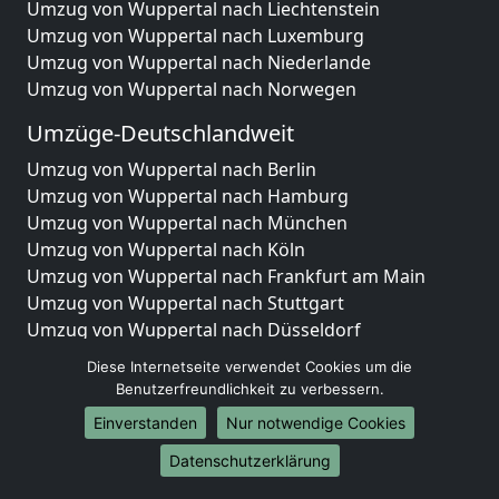
Umzug von Wuppertal nach Liechtenstein
Umzug von Wuppertal nach Luxemburg
Umzug von Wuppertal nach Niederlande
Umzug von Wuppertal nach Norwegen
Umzüge-Deutschlandweit
Umzug von Wuppertal nach Berlin
Umzug von Wuppertal nach Hamburg
Umzug von Wuppertal nach München
Umzug von Wuppertal nach Köln
Umzug von Wuppertal nach Frankfurt am Main
Umzug von Wuppertal nach Stuttgart
Umzug von Wuppertal nach Düsseldorf
Umzug von Wuppertal nach Leipzig
Diese Internetseite verwendet Cookies um die
Umzug von Wuppertal nach Dortmund
Benutzerfreundlichkeit zu verbessern.
Umzug von Wuppertal nach Essen
Einverstanden
Nur notwendige Cookies
Umzug von Wuppertal nach Bremen
Umzug von Wuppertal nach Dresden
Datenschutzerklärung
Umzug von Wuppertal nach Hannover