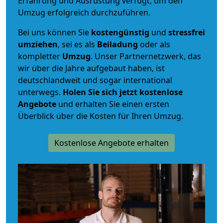
Erfahrung und Ausrüstung verfügt, um den
Umzug erfolgreich durchzuführen.
Bei uns können Sie
kostengünstig
und
stressfrei
umziehen
, sei es als
Beiladung
oder als
kompletter
Umzug
. Unser Partnernetzwerk, das
wir über die Jahre aufgebaut haben, ist
deutschlandweit und sogar international
unterwegs.
Holen Sie sich jetzt kostenlose
Angebote
und erhalten Sie einen ersten
Überblick über die Kosten für Ihren Umzug.
Kostenlose Angebote erhalten