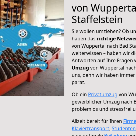
von Wupperta
Staffelstein
Sie wollen umziehen? Ob um
haben das
richtige Netzw
von Wuppertal nach Bad Staf
weiterwissen – haben wir di
Antworten auf Ihre Fragen 
Umzug
von Wuppertal nach 
uns, denn wir haben immer 
parat.
Ob ein
Privatumzug
von Wup
gewerblicher Umzug nach Ba
problemlos und stressfrei 
Allzeit bereit für Ihren
Firm
Klaviertransport
,
Studente
eine optimale
Beiladung
von