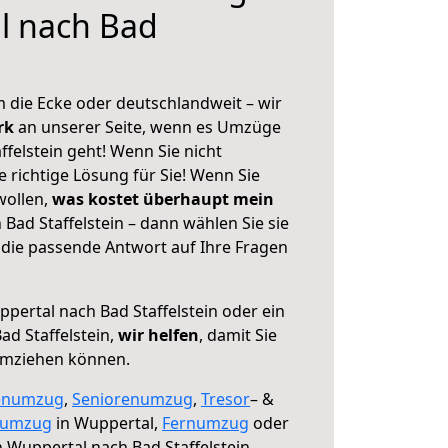
l nach Bad
 die Ecke oder deutschlandweit – wir
erk
an unserer Seite, wenn es Umzüge
felstein geht! Wenn Sie nicht
e richtige Lösung für Sie! Wenn Sie
wollen,
was kostet überhaupt mein
Bad Staffelstein – dann wählen Sie sie
die passende Antwort auf Ihre Fragen
pertal nach Bad Staffelstein oder ein
d Staffelstein,
wir helfen
, damit Sie
umziehen können.
enumzug
,
Seniorenumzug
,
Tresor
– &
numzug
in Wuppertal,
Fernumzug
oder
 Wuppertal nach Bad Staffelstein.